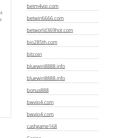
betm4vip.com
ยง
betwin6666.com
ะ
betworld369hot.com
bio285th.com
bitcoin
bluewin8888.info
bluewin8888.info
bonus888
bwvip4.com
bwvip4.com
cashgame168