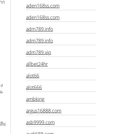
มาก
aden168ss.com
aden168ss.com
adm789.info
adm789.info
adm789.vip
allbet24hr
alot66
าง
alot666
คน
ambking
argus16888.com
asb9999.com
สีย