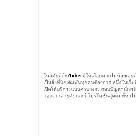
ในสมัยที่เว็บ
1xbet
มีให้เลือกมากไม่น้อยเลย
เป็นสิ่งที่นักเดิมพันทุกคนต้องการ หนึ่งในเว็
เปิดให้บริการแบบครบวงจร ตอบปัญหานักพนัน
กองจากค่ายดัง และก็โปรโมชั่นสุดคุ้มที่หาไม