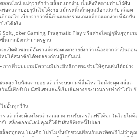
อตออนไลน์ แน่ๆว่าคำว่า สล็อตแตกง่าย เป็นสิ่งที่หลายท่านใฝ่ฝัน
อตแตกบ่อยๆนั้นไม่ได้ง่าย แม้กระนั้นถ้าคุณเลือกเล่นกับ สล็อต
กต่อไป เนื่องจากว่าที่นี่เป็นแหล่งรวมเกมสล็อตแตกง่าย ที่นักปั่น
ำไรได้จริง
G Soft, Joker Gaming, Pragmatic Play หรือค่ายใหญ่ๆอื่นๆทุกเก
ูงขึ้นมากยิ่งกว่ามาตรฐาน
งจะเปิดตัวชอบมีอัตราแจ็คพอตแตกง่ายยิ่งกว่า เนื่องจากว่าเป็นตอน
หม่ให้สมาชิกได้ทดลองก่อนผู้ใดกันแน่
 – การที่ระบบเกมมีความมีประสิทธิภาพจะช่วยให้คุณเล่นได้อย่าง
นะสูง โบนัสแตกบ่อย แล้วก็ระบบเกมที่ลื่นไหล ไม่มีสะดุด สล็อต
ันนี้เพื่อรับโบนัสพิเศษและก็เริ่มเส้นทางกระบวนการทำกำไรไปก
ม่อั้นทุกวี่วัน
องการ แล้วก็จะดีแค่ไหนถ้าคุณสามารถรับเครดิตฟรีได้ทุกวันโดยไม่ต้
กับ สล็อตออนไลน์ คุณก็ได้รับสิทธิพิเศษนี้ไปเลย
สล็อตทุกคน โน่นคือ โปรโมชั่นชักชวนเพื่อนรับเครดิตฟรี ไม่ว่าคุ