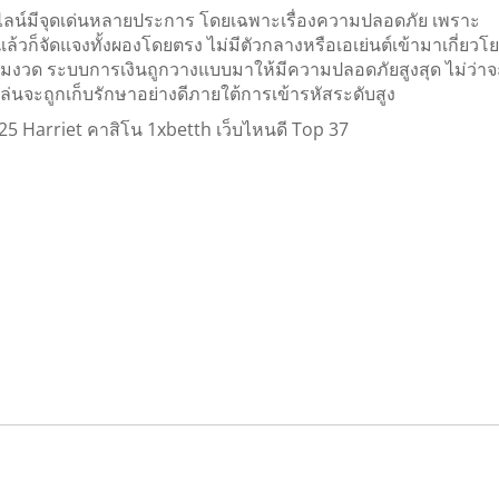
นไลน์มีจุดเด่นหลายประการ โดยเฉพาะเรื่องความปลอดภัย เพราะ
ล้วก็จัดแจงทั้งผองโดยตรง ไม่มีตัวกลางหรือเอเย่นต์เข้ามาเกี่ยวโ
้มงวด ระบบการเงินถูกวางแบบมาให้มีความปลอดภัยสูงสุด ไม่ว่าจ
ล่นจะถูกเก็บรักษาอย่างดีภายใต้การเข้ารหัสระดับสูง
 25 Harriet คาสิโน 1xbetth เว็บไหนดี Top 37