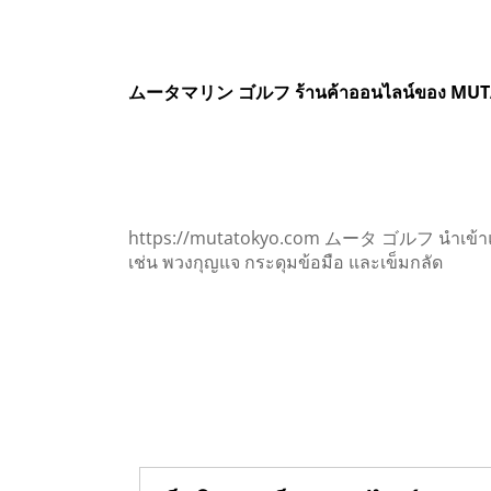
Skip
to
content
ムータマリン ゴルフ ร้านค้าออนไลน์ของ MUTA รวม
https://mutatokyo.com ムータ ゴルフ นำเข้าและจำห
เช่น พวงกุญแจ กระดุมข้อมือ และเข็มกลัด