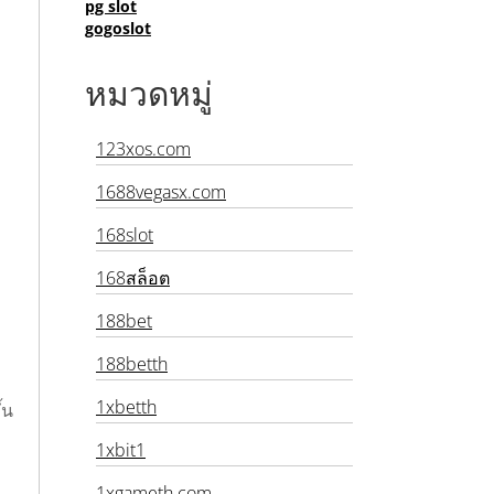
pg slot
gogoslot
หมวดหมู่
123xos.com
1688vegasx.com
168slot
168สล็อต
188bet
188betth
1xbetth
้น
1xbit1
1xgameth.com