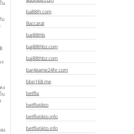
audi688.com
บใน
ba88th.com
ับ
Baccarat
ง
baj88thb
baj88thbz.com
ติ
baj88thbz.com
อง
bar4game24hr.com
bbp168.me
นคง
betflix
ว็บ
ร
betflixtikto
betflixtikto.info
betflixtikto.info
แฝง