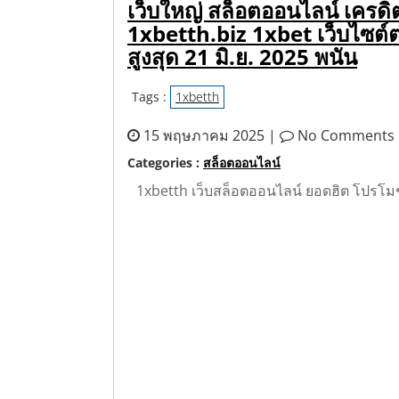
เว็บใหญ่ สล็อตออนไลน์ เครด
1xbetth.biz 1xbet เว็บไซต์ต
สูงสุด 21 มิ.ย. 2025 พนัน
Tags :
1xbetth
15 พฤษภาคม 2025 |
No Comments
Categories :
สล็อตออนไลน์
1xbetth เว็บสล็อตออนไลน์ ยอดฮิต โปรโมชั่