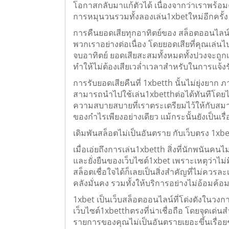
โอกาสกลับมาแก้ตัวได้ เนื่องจากว่าเราพร้อม
การหมุนวนรวมทั้งลองเล่น1xbetใหม่อีกครั้ง
การคืนยอดเสียทุกอาทิตย์ของ สล็อตออนไลน์ 
พวกเราอย่างต่อเนื่อง โดยยอดเสียที่คุณเล
จบอาทิตย์ ยอดเสียสะสมทั้งหมดทั้งปวงจะถูก
ทำให้ไม่ต้องเสียเวล่ำเวลาสำหรับในการแจ้งร
การรับยอดเสียคืนที่ 1xbetth นั้นไม่ยุ่งยา
สามารถนำไปใช้เล่น1xbetthต่อได้ทันทีโดยไม่ต
ความสบายสบายที่เราตระเตรียมไว้ให้กับสมาชิก
ของกำไรเพียงอย่างเดียว แม้กระนั้นยังเป็นเ
เดิมพันสล็อตไม่เป็นอันตราย กับเว็บตรง 1xb
เมื่อเอ่ยถึงการเล่น1xbetth สิ่งที่นักพนัน
และยั่งยืนของเว็บไซต์1xbet เพราะเหตุว่าไม่
สล็อตเชื่อใจได้ก็เลยเป็นสิ่งสำคัญที่ไม่คว
คลังมั่นคง รวมทั้งให้บริการอย่างไม่อ้อมค้อ
1xbet เป็นเว็บสล็อตออนไลน์ที่โด่งดังในวงก
เว็บไซต์1xbetthตรงที่น่าเชื่อถือ โดยจุดเด่น
รายการของคุณไม่เป็นอันตรายเยอะขึ้นเรื่อ