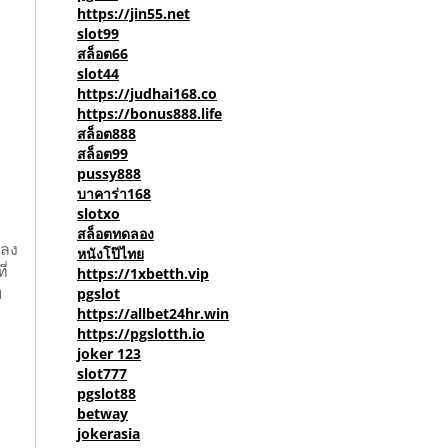
https://jin55.net
slot99
สล็อต66
slot44
https://judhai168.co
https://bonus888.life
สล็อต888
สล็อต99
pussy888
บาคาร่า168
slotxo
สล็อตทดลอง
ปลง
หนังโป๊ไทย
ี่
https://1xbetth.vip
ย
pgslot
https://allbet24hr.win
https://pgslotth.io
joker 123
slot777
pgslot88
betway
jokerasia