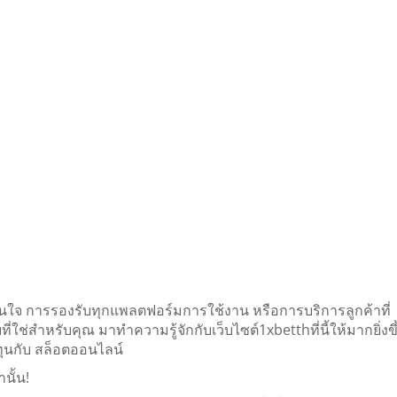
ทันใจ การรองรับทุกแพลตฟอร์มการใช้งาน หรือการบริการลูกค้าที่
่สำหรับคุณ มาทำความรู้จักกับเว็บไซต์1xbetthที่นี้ให้มากยิ่งขึ
ุนกับ สล็อตออนไลน์
านั้น!