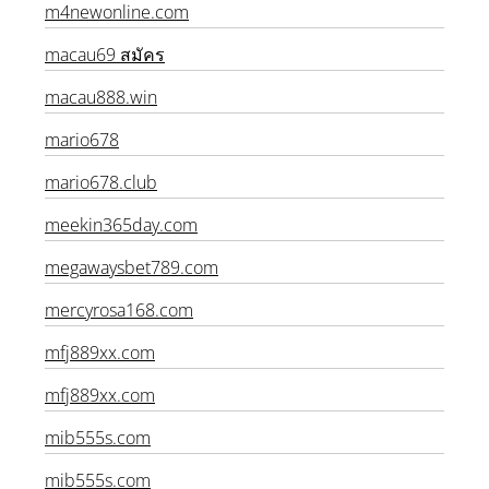
m4newonline.com
macau69 สมัคร
macau888.win
mario678
mario678.club
meekin365day.com
megawaysbet789.com
mercyrosa168.com
mfj889xx.com
mfj889xx.com
mib555s.com
mib555s.com