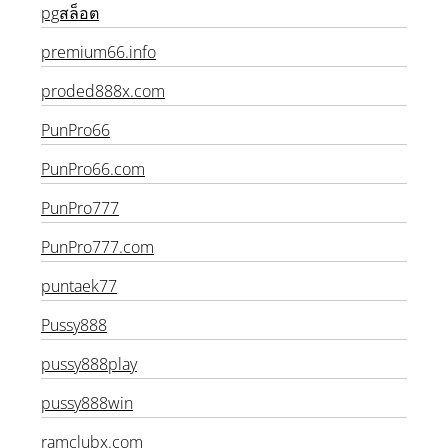
pgสล็อต
premium66.info
proded888x.com
PunPro66
PunPro66.com
PunPro777
PunPro777.com
puntaek77
Pussy888
pussy888play
pussy888win
ramclubx.com