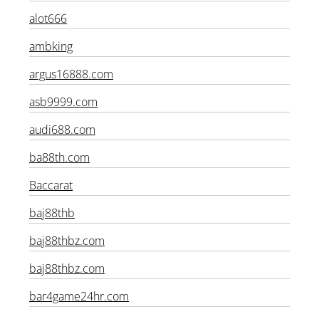
alot666
ambking
argus16888.com
asb9999.com
audi688.com
ba88th.com
Baccarat
baj88thb
baj88thbz.com
baj88thbz.com
bar4game24hr.com