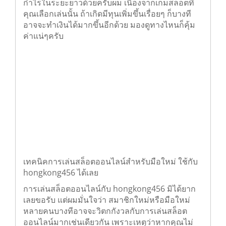
กำไรในระยะยาวด้วยครับผม เนื่องจากเกมสล็อตที่
คุณเลือกเล่นนั้น ถ้าเกิดมีทุนเพิ่มขึ้นเรื่อยๆ ก็บางที
อาจจะทำเงินได้มากขึ้นอีกด้วย มองดูทางไหนก็คุ้ม
ค่าแน่ๆครับ
เทคนิคการเล่นสล็อตออนไลน์สำหรับมือใหม่ ใช้กับ
hongkong456 ได้เลย
การเล่นสล็อตออนไลน์กับ hongkong456 มิได้ยาก
เลยขอรับ แต่ผมมั่นใจว่า สมาชิกใหม่หรือมือใหม่
หลายคนบางทีอาจจะวิตกกังวลกับการเล่นสล็อต
ออนไลน์มากเช่นเดียวกัน เพราะเหตุว่าหากคุณไม่