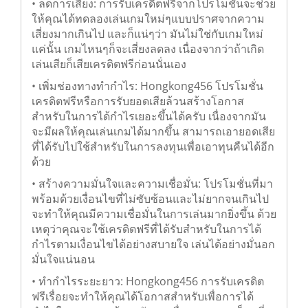
• ลดการเสี่ยง: การรับเครดิตฟรีจากโปรโมชั่นจะช่วย
ให้คุณได้ทดลองเล่นเกมใหม่ๆแบบปราศจากความ
เสี่ยงมากเกินไป และก็แน่ๆว่า มันไม่ใช่กับเกมใหม่
แค่นั้น เกมไหนๆก็จะเสี่ยงลดลง เนื่องจากว่าถ้าเกิด
เล่นเสียก็เสียเครดิตฟรีก่อนนั่นเอง
• เพิ่มช่องทางทำกำไร: Hongkong456 โปรโมชั่น
เครดิตฟรีหรือการรับยอดเสียล้วนสร้างโอกาส
สำหรับในการได้กำไรเยอะขึ้นได้ครับ เนื่องจากมัน
จะมีผลให้คุณเล่นเกมได้มากขึ้น สามารถเอายอดเสีย
ที่ได้รับไปใช้สำหรับในการลงทุนเพื่อเอาทุนคืนได้อีก
ด้วย
• สร้างความมั่นใจและความเชื่อมั่น: โปรโมชั่นที่มา
พร้อมด้วยเงื่อนไขที่ไม่ซับซ้อนและไม่ยากจนเกินไป
จะทำให้คุณมีความเชื่อมั่นในการเล่นมากยิ่งขึ้น ด้วย
เหตุว่าคุณจะใช้เครดิตฟรีที่ได้รับสำหรับในการได้
กำไรตามเงื่อนไขได้อย่างสบายใจ เล่นได้อย่างมั่นอก
มั่นใจแน่นอน
• ทำกำไรระยะยาว: Hongkong456 การรับเครดิต
ฟรีเรื่อยจะทำให้คุณได้โอกาสสำหรับเพื่อการได้