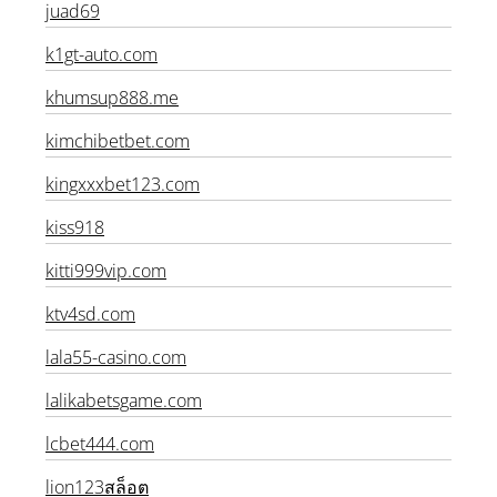
juad69
k1gt-auto.com
khumsup888.me
kimchibetbet.com
kingxxxbet123.com
kiss918
kitti999vip.com
ktv4sd.com
lala55-casino.com
lalikabetsgame.com
lcbet444.com
lion123สล็อต