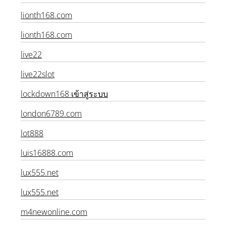
lionth168.com
lionth168.com
live22
live22slot
lockdown168 เข้าสู่ระบบ
london6789.com
lot888
luis16888.com
lux555.net
lux555.net
m4newonline.com