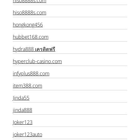
hiso8888s.com
hiso8888s.com
hongkong456
hubbet168.com
hydra888 เครดิตฟรี
hyperclub-casino.com
infyplus888.com
item388.com
Jinda55
jinda888
Joker123