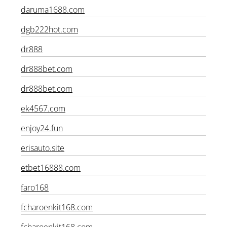
cupcake88x.com
daruma1688.com
dgb222hot.com
dr888
dr888bet.com
dr888bet.com
ek4567.com
enjoy24.fun
erisauto.site
etbet16888.com
faro168
fcharoenkit168.com