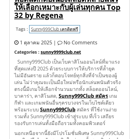
ให้เลือกเหมาะกับผู้เล่นทุกคน Top
32 by Regena
Tags :
Sunny999Club เครดิตฟรี
1 ตุลาคม 2025 |
No Comments
Categories :
sunny9999club.net
Sunny999Club เป็นเว็บคาสิโนออนไลน์ที่มาแรง
ที่สุดแห่งปี 2025 ด้วยระบบการให้บริการที่ล้ำยุค
ไม่มีอันตราย แล้วก็ตอบโจทย์ทุกสิ่งที่จำเป็นของผู้
เล่น ไม่ว่าคุณจะเป็นมือใหม่หรือนักเล่นพนันตัวจริง
ตรงนี้มีเกมให้เลือกจำนวนมากทั้ง สล็อตออนไลน์,
บาคาร่า, คาสิโนสด,
Sunny999Club สมัคร
เกม
กีฬา และเกมพนันอื่นๆครบวงจรในเว็บไซต์เดียว
พร้อมระบบ
Sunny999Club
สมัคร ที่ใช้งานง่าย
รวมทั้ง Sunny999Club เข้าสู่ระบบ ที่เร็ว เสถียร
รองรับการเล่นทั้งมือถือรวมทั้งคอมพิวเตอร์
นอกเหนือจากนี้ยังมีโปรโมชั่นพิเศษ Sunny999Club