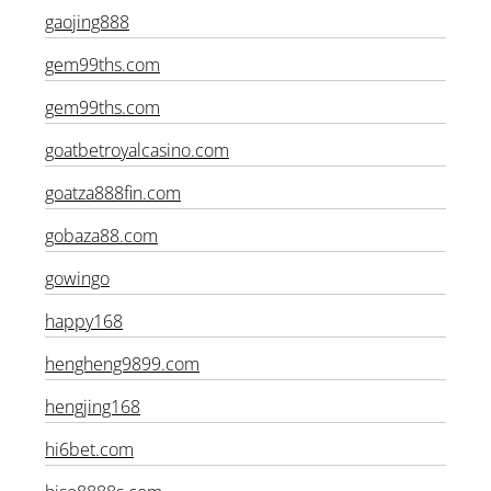
gamehit8888.com
gaojing888
gem99ths.com
gem99ths.com
goatbetroyalcasino.com
goatza888fin.com
gobaza88.com
gowingo
happy168
hengheng9899.com
hengjing168
hi6bet.com