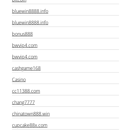
bitcoin
bluewin8888.info
bluewin8888.info
bonus888
bwvip4.com
bwvip4.com
cashgame168
Casino
cc11388.com
chang7777
chinatown888.win