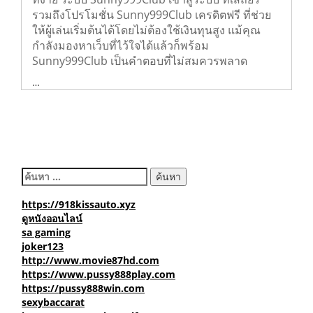
ที่ง่าย ระบบ Sunny999Club เข้าสู่ระบบ ที่เสถียร
รวมถึงโปรโมชั่น Sunny999Club เครดิตฟรี ที่ช่วย
ให้ผู้เล่นเริ่มต้นได้โดยไม่ต้องใช้เงินทุนสูง แม้คุณ
กำลังมองหาเว็บที่ไว้ใจได้แล้วก็พร้อม
Sunny999Club เป็นคำตอบที่ไม่สมควรพลาด
…
ค้นหา
สำหรับ:
https://918kissauto.xyz
ดูหนังออนไลน์
sa gaming
joker123
http://www.movie87hd.com
https://www.pussy888play.com
https://pussy888win.com