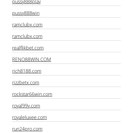
pussy888play
pussy888win
ramclubx.com
ramclubx.com
realflikbet.com
RENO88WIN.COM
rich8188.com
rizzbetx.com
rockstar66win.com
royal99y.com
royaleluxee.com