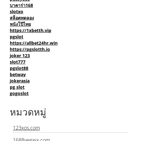
pussy888
บาคาร่า168
slotxo
สล็อตทดลอง
หนังโป๊ไทย
https://1xbetth.vip
pgslot
https://allbet24hr.win
https://pgslotth.io
joker 123
slot777
pgslot88
betway
jokerasia
pg slot
gogoslot
หมวดหมู่
123xos.com