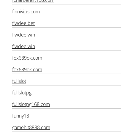
fcharoenkit168.com
finnivips.com
fiwdee.bet
fiwdee.win
fiwdee.win
fox689ok.com
fox689ok.com
fullslot
fullslotpg
fullslotpg168.com
funny18