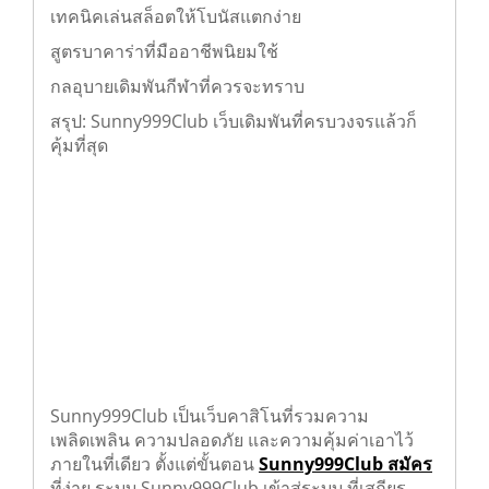
บทความที่เกี่ยวข้อง
เทคนิคเล่นสล็อตให้โบนัสแตกง่าย
สูตรบาคาร่าที่มืออาชีพนิยมใช้
กลอุบายเดิมพันกีฬาที่ควรจะทราบ
สรุป: Sunny999Club เว็บเดิมพันที่ครบวงจรแล้วก็
คุ้มที่สุด
Sunny999Club เป็นเว็บคาสิโนที่รวมความ
เพลิดเพลิน ความปลอดภัย และความคุ้มค่าเอาไว้
ภายในที่เดียว ตั้งแต่ขั้นตอน
Sunny999Club สมัคร