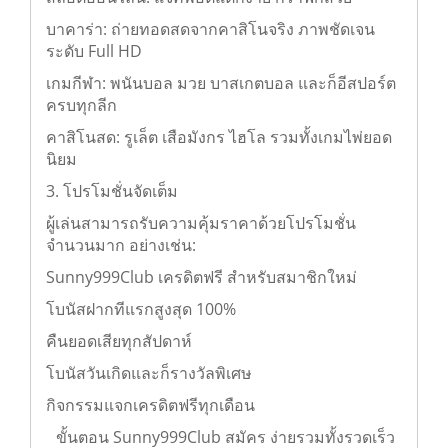
บาคาร่า: ถ่ายทอดสดจากคาสิโนจริง ภาพชัดเจน
ระดับ Full HD
เกมกีฬา: พนันบอล มวย บาสเกตบอล และก็อีสปอร์ต
ครบทุกลีก
คาสิโนสด: รูเล็ต เสือมังกร ไฮโล รวมทั้งเกมไพ่ยอด
นิยม
3. โปรโมชั่นจัดเต็ม
ผู้เล่นสามารถรับความคุ้มราคาด้วยโปรโมชั่น
จำนวนมาก อย่างเช่น:
Sunny999Club เครดิตฟรี สำหรับสมาชิกใหม่
โบนัสฝากทีแรกสูงสุด 100%
คืนยอดเสียทุกสัปดาห์
โบนัสวันเกิดและก็รางวัลพิเศษ
กิจกรรมแจกเครดิตฟรีทุกเดือน
ขั้นตอน Sunny999Club สมัคร ง่ายรวมทั้ง