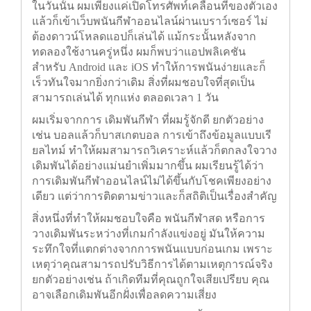
จุดเริ่มต้นของการ เดิมพันกีฬา ความเพลิดเพลินของ
พนันกีฬาสด
ในวันนั้น ผมเพียงแค่เปิดโทรศัพท์เคลื่อนที่ของตัวเอง
แล้วก็เข้าเว็บพนันกีฬาออนไลน์ผ่านเบราว์เซอร์ ไม่
ต้องดาวน์โหลดแอปก็เล่นได้ แม้กระนั้นหลังจาก
ทดลองใช้งานครู่หนึ่ง ผมก็พบว่าแอปพลิเคชัน
สำหรับ Android และ iOS ทำให้การพนันง่ายและก็
เร็วทันใจมากยิ่งกว่าเดิม สิ่งที่ผมชอบใจที่สุดเป็น
สามารถเล่นได้ ทุกแห่ง ตลอดเวลา 1 วัน
ผมเริ่มจากการ เดิมพันกีฬา ที่ผมรู้จักดี ยกตัวอย่าง
เช่น บอลแล้วก็บาสเกตบอล การเข้าถึงข้อมูลแบบเรี
ยลไทม์ ทำให้ผมสามารถวิเคราะห์แล้วก็ตกลงใจวาง
เดิมพันได้อย่างแม่นยำเพิ่มมากขึ้น ผมเรียนรู้ได้ว่า
การเดิมพันกีฬาออนไลน์ไม่ได้ขึ้นกับโชคเพียงอย่าง