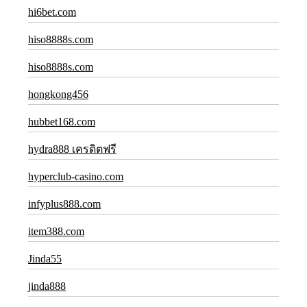
funny18
gamehit8888.com
gaojing888
gem99ths.com
gem99ths.com
goatbetroyalcasino.com
goatza888fin.com
gobaza88.com
gowingo
happy168
hengheng9899.com
hengjing168