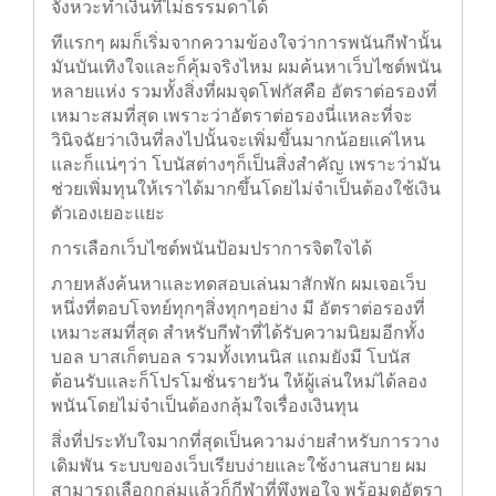
ufabombx พนันกีฬาอัตราต่อรองที่ยอดเยี่ยมรวม
ทั้งโบนัสมาก ประสบการณ์ตรงที่คุณไม่สมควร
พลาด
ประสบการณ์ตรงเกี่ยวกับการเดิมพันกีฬาที่
ufabombx ทำให้ชีวิตผมเปลี่ยนไปอย่างไม่น่าเชื่อ
ผู้คนจำนวนไม่ใช้น้อยอาจรู้สึกว่า การพนันกีฬาเป็น
เรื่องเสี่ยง แม้กระนั้นถ้าเกิดคุณเลือกเว็บไซต์ที่ มี
อัตราต่อรองที่เยี่ยมที่สุด และ โบนัสจัดเต็ม
ประสบการณ์นั้นสามารถแปลงเป็นความสนุกสนาน
ร่าเริงและก็จังหวะทำเงินที่ไม่ธรรมดาได้
ทีแรกๆ ผมก็เริ่มจากความข้องใจว่าการพนันกีฬานั้น
มันบันเทิงใจและก็คุ้มจริงไหม ผมค้นหาเว็บไซต์พนัน
หลายแห่ง รวมทั้งสิ่งที่ผมจุดโฟกัสคือ อัตราต่อรองที่
เหมาะสมที่สุด เพราะว่าอัตราต่อรองนี่แหละที่จะ
วินิจฉัยว่าเงินที่ลงไปนั้นจะเพิ่มขึ้นมากน้อยแค่ไหน
และก็แน่ๆว่า โบนัสต่างๆก็เป็นสิ่งสำคัญ เพราะว่ามัน
ช่วยเพิ่มทุนให้เราได้มากขึ้นโดยไม่จำเป็นต้องใช้เงิน
ตัวเองเยอะแยะ
การเลือกเว็บไซต์พนันป้อมปราการจิตใจได้