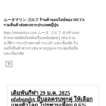
Skip
to
content
ムータマリン ゴルフ ร้านค้าออนไลน์ของ MUTA
รวมสินค้าส่งตรงจากประเทศญี่ปุ่น
https://mutatokyo.com ムータ ゴルフ นำเข้า
และจำหน่ายผลิตภัณฑ์เครื่องหนังสุดหรู เช่น สาย
นาฬิกา กระเป๋าสตางค์ กระเป๋า และเข็มขัด ไป
จนถึงสินค้าต่างๆ เช่น พวงกุญแจ กระดุมข้อมือ
และเข็มกลัด
☰
เดิมพันกีฬา 29 ม.ค. 2025
ufabombx มีบอลครบทุกคู่ ให้
เลือกแทงทั่วโลก โปรชวนเพื่อน