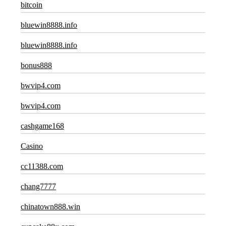
baj88thb
baj88thbz.com
baj88thbz.com
bar4game24hr.com
bbp168.me
betflix
betflixtikto
betflixtikto.info
betflixtikto.info
betm4vip.com
betwin6666.com
betworld369hot.com