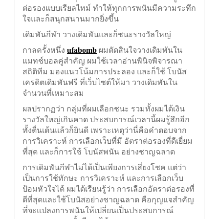
ภายหลังค้นหาและทดสอบเล่นมาสักพัก ผมเจอเว็บ
หนึ่งที่ตอบโจทย์ทุกๆสิ่งทุกๆอย่าง มี อัตราต่อรองที่
เหมาะสมที่สุด สำหรับกีฬาที่ได้รับความนิยมอีกทั้ง
บอล บาสเก็ตบอล รวมทั้งเทนนิส แถมยังมี โบนัส
ต้อนรับและก็โปรโมชั่นรายวัน ให้ผู้เล่นใหม่ได้ลอง
พนันโดยไม่จำเป็นต้องกลุ้มใจเรื่องเงินทุน
สิ่งที่ประทับใจมากที่สุดเป็นความง่ายสำหรับการวาง
เดิมพัน ระบบของเว็บเรียบง่ายและใช้งานสบาย ผม
สามารถเลือกกลุ่มแล้วก็กีฬาที่พึงพอใจ พร้อมดูอัตรา
ต่อรองแบบเรียลไทม์ ทำให้ทุกการพนันมีความระทึก
ใจและก็สนุกสนานมากยิ่งขึ้น
เดิมพันกีฬา วางเดิมพันและก็ชนะรางวัลใหญ่
กาลครั้งหนึ่ง
ufabomb
ผมตัดสินใจวางเดิมพันใน
แมทช์บอลคู่สำคัญ ผมใช้เวลาอ่านพินิจพิจารณา
สถิติทีม มองแนวโน้มการประลอง และก็ใช้ โบนัส
เครดิตเดิมพันฟรี ที่เว็บไซต์ให้มา วางเดิมพันใน
จำนวนที่เหมาะสม
ผลปรากฏว่า กลุ่มที่ผมเลือกชนะ รวมทั้งผมได้เงิน