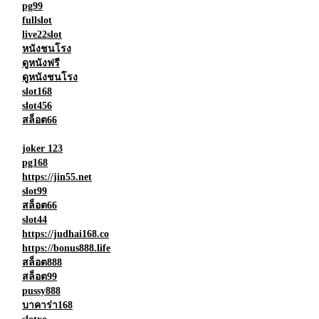
https://rebrand.ly/ufabombx
https://cutly.info/ufabombx
https://bitt.to/0qps9n
https://shorturl.asia/Za24b
https://t.co/AU2le7J5Uh
…
ค้นหา
สำหรับ:
https://918kissauto.xyz
ดูหนังออนไลน์
sa gaming
joker123
http://www.movie87hd.com