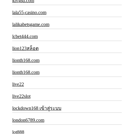
Joker123
joker123auto
joker123th
Joker123th.com
juad69
k1gt-auto.com
khumsup888.me
kimchibetbet.com
kingxxxbet123.com
kiss918
kitti999vip.com
ktv4sd.com