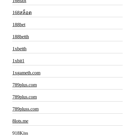
https://bonus888.life
สล็อต888
สล็อต99
pussy888
บาคาร่า168
slotxo
สล็อตทดลอง
หนังโป๊ไทย
https://1xbetth.vip
pgslot
https://allbet24hr.win
https://pgslotth.io
joker 123
slot777
pgslot88
betway
jokerasia
pg slot
gogoslot
หมวดหมู่