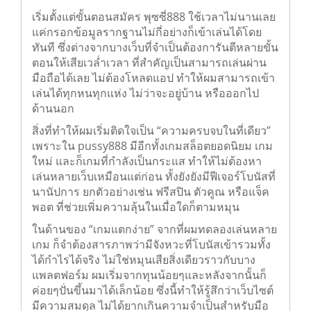
เริ่มตั้งแต่ขั้นตอนสมัคร พุซซี่888 ใช้เวลาไม่นานเลย
แค่กรอกข้อมูลรากฐานไม่กี่อย่างก็เข้าเล่นได้โดย
ทันที ซึ่งต่างจากบางเว็บที่จำเป็นต้องการันตีหลายขั้น
ตอนให้เสียเวล่ำเวลา ที่สำคัญเป็นสามารถเล่นผ่าน
มือถือได้เลย ไม่ต้องโหลดแอป ทำให้ผมสามารถเข้า
เล่นได้ทุกหนทุกแห่ง ไม่ว่าจะอยู่บ้าน หรือออกไป
ด้านนอก
สิ่งที่ทำให้ผมเริ่มติดใจเป็น “ความครบจบในที่เดียว”
เพราะใน pussy888 มีอีกทั้งเกมสล็อตยอดนิยม เกม
ใหม่ และก็เกมที่กำลังเป็นกระแส ทำให้ไม่ต้องหา
เล่นหลายเว็บเหมือนแต่ก่อน ทั้งยังยังมีฟีเจอร์โบนัสที่
นานัปการ ยกตัวอย่างเช่น ฟรีสปิน ตัวคูณ หรือแจ็ค
พอต ที่ช่วยเพิ่มความลุ้นในเมื่อใดก็ตามหมุน
ในด้านของ “เกมแตกง่าย” จากที่ผมทดลองเล่นหลาย
เกม ก็จำต้องสารภาพว่ามีจังหวะที่โบนัสเข้ารวมทั้ง
ได้กำไรได้จริง ไม่ใช่หมุนเสียสิ่งเดียวราวกับบาง
แพลตฟอร์ม ผมเริ่มจากทุนน้อยๆและหลังจากนั้นก็
ค่อยๆปั่นขึ้นมาได้เล็กน้อย ซึ่งนี้ทำให้รู้สึกว่าเว็บไซต์
มีความสมดุล ไม่ได้ยากเกินความจำเป็นสำหรับมือ