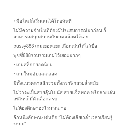
• มือใหม่ก็เริ่มเล่นได้โดยทันที
ไม่มีความจำเป็นที่ต้องมีประสบการณ์มาก่อน ก็
สามารถสนุกสนานกับเกมสล็อตได้เลย
pussy888 เกมเยอะแยะ เลือกเล่นได้ไม่เบื่อ
พุชชี่888รวบรวมเกมไว้เยอะมากๆ
• เกมสล็อตยอดนิยม
• เกมใหม่อัปเดตตลอด
มีทั้งแนวคลาสสิกรวมทั้งกราฟิกสวยล้ำสมัย
ไม่ว่าจะเป็นสายลุ้นโบนัส สายแจ็คพอต หรือสายเล่น
เพลินๆก็มีตัวเลือกครบ
ไม่ต้องศึกษาอะไรมากมาย
อีกหนึ่งลักษณะเด่นคือ “ไม่ต้องเสียเวล่ำเวลาเรียนรู้
ระบบ”