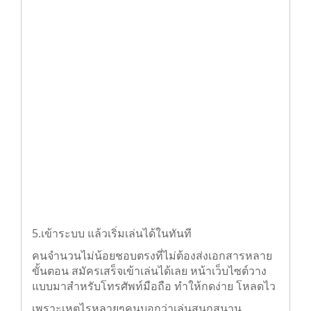
5.เข้าระบบ แล้วเริ่มเล่นได้ในทันที
คนจำนวนไม่น้อยชอบตรงที่ไม่ต้องส่งเอกสารหลาย
ขั้นตอน สมัครเสร็จเข้าเล่นได้เลย หน้าเว็บไซต์วาง
แบบมาสำหรับโทรศัพท์มือถือ ทำให้กดง่าย โหลดไว
เพราะเหตุไรหลายๆคนบอกว่าเล่นสนุกสนาน