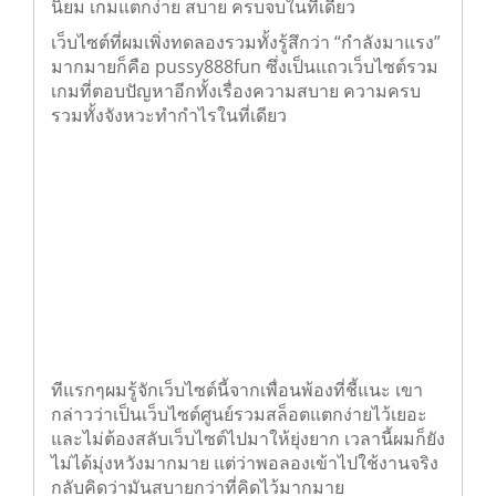
นิยม เกมแตกง่าย สบาย ครบจบในที่เดียว
เว็บไซต์ที่ผมเพิ่งทดลองรวมทั้งรู้สึกว่า “กำลังมาแรง”
มากมายก็คือ pussy888fun ซึ่งเป็นแถวเว็บไซต์รวม
เกมที่ตอบปัญหาอีกทั้งเรื่องความสบาย ความครบ
รวมทั้งจังหวะทำกำไรในที่เดียว
ทีแรกๆผมรู้จักเว็บไซต์นี้จากเพื่อนพ้องที่ชี้แนะ เขา
กล่าวว่าเป็นเว็บไซต์ศูนย์รวมสล็อตแตกง่ายไว้เยอะ
และไม่ต้องสลับเว็บไซต์ไปมาให้ยุ่งยาก เวลานี้ผมก็ยัง
ไม่ได้มุ่งหวังมากมาย แต่ว่าพอลองเข้าไปใช้งานจริง
กลับคิดว่ามันสบายกว่าที่คิดไว้มากมาย