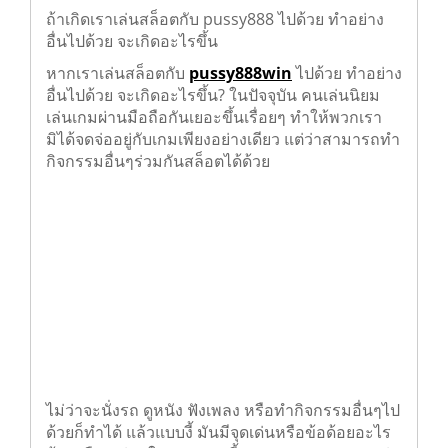
ถ้าเกิดเราเล่นสล็อตกับ pussy888 ไปด้วย ทำอย่าง
อื่นไปด้วย จะเกิดอะไรขึ้น
หากเราเล่นสล็อตกับ
pussy888win
ไปด้วย ทำอย่าง
อื่นไปด้วย จะเกิดอะไรขึ้น? ในปัจจุบัน คนเล่นนิยม
เล่นเกมผ่านมือถือกันเยอะขึ้นเรื่อยๆ ทำให้พวกเรา
มิได้จดจ่ออยู่กับเกมเพียงอย่างเดียว แต่ว่าสามารถทำ
กิจกรรมอื่นๆร่วมกันสล็อตได้ด้วย
ไม่ว่าจะนั่งรถ ดูหนัง ฟังเพลง หรือทำกิจกรรมอื่นๆไป
ด้วยก็ทำได้ แล้วแบบงี้ มันมีจุดเด่นหรือข้อด้อยอะไร