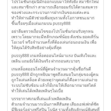
โปรโมชั่นกลุ่มนี้มักออกแบบมาให้ทั้งยัง สมาชิกใหม่
และสมาชิกเก่า สามารถเลือกยอมรับได้ตามสมควร
ของช่วงและกระบวนการฝากเงินของแต่ละคน
ทำให้ท่านมีตัวช่วยเพิ่มทุนรวมทั้งโอกาสชนะมาก
ขึ้นเรื่อยๆเมื่อเล่นเกมบน pussy888
อย่าลืมตรวจเงื่อนไขของโปรโมชั่นก่อนรับทุกหน
เพราะโดยมากจะมีหลักเกณฑ์น้อย ดังเช่น ยอดเทิร์น
โอเวอร์ หรือจำนวนครั้งที่ต้องเล่นก่อนถอนเงิน เพื่อ
ให้คุณได้รับสิทธิอย่างคุ้มที่สุด
pussy888 เกมสล็อตออนไลน์มาแรง บันเทิงใจและ
เพลิน แถมยังได้เงินจริง ฝากถอนสะบายๆ
เกมสล็อตออนไลน์ที่ผู้คนจำนวนมากคุ้นชื่อกันดี
pussy888 มักถูกหยิบมาพูดถึงเสมอในกลุ่มของผู้คน
ถูกใจเล่นสล็อต ด้วยเหตุว่าจุดเด่นก็คือความเล่นง่าย
ระบบไม่ซับซ้อน แล้วก็มีเกมให้เลือกมากมายสไตล์
ทำให้เล่นได้เพลิดเพลินๆไม่เบื่อ
บรรยากาศเกมที่เล่นแล้วเพลิดเพลิน
ตัวเกมจำนวนมากเน้นภาพสีสันสด เสียงเอฟเฟกต์ชัด
มีฟีเจอร์อย่างฟรีสปิน โบนัส รวมทั้งสัญลักษณ์พิเศษที่