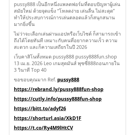
pussy888 เป็นอีกหนึ่งแพลตฟอร์มที่ตอบปัญหาผู้เล่น
สมัยใหม่ ด้วยจุดแข็ง “โหลดง่าย เล่นลื่น ไม่สะดุด”
ทำให้ประสบการณ์การเล่นตลอดแล้วก็สนุกสนาน
มากยิ่งขึ้น
ไม่ว่าจะเลือกเล่นผ่านแอปหรือเว็บไซต์ ก็สามารถเข้า
ถึงได้โดยทันที เหมาะกับคนที่อยากความเร็ว ความ
สะดวก และก็ความเสถียรในปี 2026
เว็บคาสิโนทั้งหมด pussy888 pussy888fun.shop
13 เม.ย. 2026 Leo เกมสุดมันส์ พุซซี่888ถอนภายใน
3 วินาที Top 40
ขอขอบคุณมาก Ref.
pussy888
https://rebrand.ly/pussy888fun-shop
https://cutly.info/pussy888fun-shop
https://bitt.to/adyf26
https://shorturl.asia/XkD1F
https://t.co/Ry4M9lHtCV