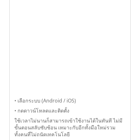
• เลือกระบบ (Android / iOS)
• กดดาวน์โหลดและติดตั้ง
ใช้เวลาไม่นานก็สามารถเข้าใช้งานได้ในทันที ไม่มี
ขั้นตอนสลับซับซ้อน เหมาะกับอีกทั้งมือใหม่รวม
ทั้งคนที่ไม่ถนัดเทคโนโลยี