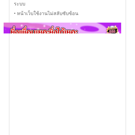
ระบบ
• หน้าเว็บใช้งานไม่สลับซับซ้อน