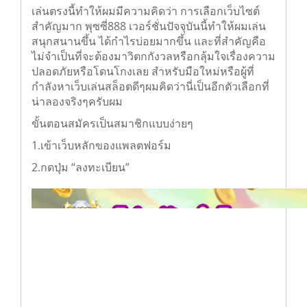
เล่นตรงนี้ทำให้ผมมีความคิดว่า การเลือกเว็บไซต์
สำคัญมาก พุซซี่888 เวอร์ชั่นปัจจุบันนี้ทำให้ผมเล่น
สนุกสนานขึ้น ได้กำไรบ่อยมากขึ้น และที่สำคัญคือ
ไม่จำเป็นที่จะต้องมาวิตกกังวลหรือกลุ้มใจเรื่องความ
ปลอดภัยหรือโดนโกงเลย สำหรับมือใหม่หรือผู้ที่
กำลังหาเว็บเล่นสล็อตดีๆผมคิดว่านี่เป็นอีกตัวเลือกที่
น่าลองจริงๆครับผม
ขั้นตอนสมัครเป็นสมาชิกแบบง่ายๆ
1.เข้าเว็บหลักของแพลตฟอร์ม
2.กดปุ่ม “ลงทะเบียน”