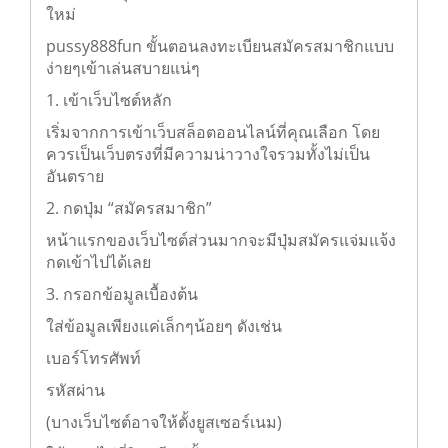
ใหม่
pussy888fun ขั้นตอนลงทะเบียนสมัครสมาชิกแบบ
ง่ายๆเข้าเล่นสบายแน่ๆ
1. เข้าเว็บไซต์หลัก
เริ่มจากการเข้าเว็บสล็อตออนไลน์ที่คุณเลือก โดย
ควรเป็นเว็บตรงที่มีความน่าวางใจรวมทั้งไม่เป็น
อันตราย
2. กดปุ่ม “สมัครสมาชิก”
หน้าแรกของเว็บไซต์ส่วนมากจะมีปุ่มสมัครแจ่มแจ้ง
กดเข้าไปได้เลย
3. กรอกข้อมูลเบื้องต้น
ใส่ข้อมูลเพียงแค่เล็กๆน้อยๆ ดังเช่น
เบอร์โทรศัพท์
รหัสผ่าน
(บางเว็บไซต์อาจให้ตั้งยูสเซอร์เนม)