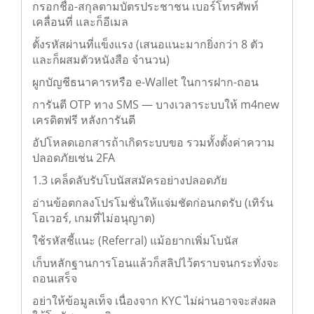
กรอกชื่อ-สกุลตามบัตรประชาชน เบอร์โทรศัพท์
เคลื่อนที่ และก็อีเมล
ตั้งรหัสผ่านที่แข็งแรง (เสนอแนะมากยิ่งกว่า 8 ตัว
และก็ผสมตัวหนังสือ จำนวน)
ผูกบัญชีธนาคารหรือ e-Wallet ในการฝาก-ถอน
การันตี OTP ทาง SMS — บางเวลาระบบให้ m4new
เครดิตฟรี หลังการันตี
อัปโหลดเอกสารถ้าเกิดระบบขอ รวมทั้งตั้งค่าความ
ปลอดภัยเช่น 2FA
1.3 เคล็ดลับรับโบนัสสมัครอย่างปลอดภัย
อ่านข้อตกลงโปรโมชั่นให้แจ่มชัดก่อนกดรับ (เทิร์น
โอเวอร์, เกมที่ไม่อนุญาต)
ใช้รหัสชี้แนะ (Referral) แม้อยากเพิ่มโบนัส
เก็บหลักฐานการโอนแล้วก็สลิปไว้ตราบจนกระทั่งจะ
ถอนเสร็จ
อย่าให้ข้อมูลเท็จ เนื่องจาก KYC ไม่ผ่านอาจจะส่งผล