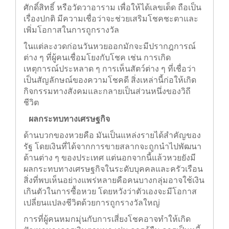
ไทย วัฒนธรรมการตีความฝัน การขอเลขจากสิ่ง
ศักดิ์สิทธิ์ หรือวัดวาอาราม เพื่อให้ได้เลขเด็ด ถือเป็น
เรื่องปกติ มีความเชื่อว่าจะช่วยเสริมโชคชะตาและ
เพิ่มโอกาสในการถูกรางวัล
ในแต่ละงวดก่อนวันหวยออกมักจะมีปรากฎการณ์
ต่าง ๆ ที่ผู้คนเชื่อมโยงกับโชค เช่น การเกิด
เหตุการณ์ประหลาด ๆ การเห็นสัตว์ต่าง ๆ ที่เชื่อว่า
เป็นสัญลักษณ์ของความโชคดี สิ่งเหล่านี้ก่อให้เกิด
กิจกรรมทางสังคมและกลายเป็นส่วนหนึ่งของวิถี
ชีวิต
ผลกระทบทางเศรษฐกิจ
ด้านบวกของหวยคือ มันเป็นแหล่งรายได้สำคัญ
ของรัฐ โดยเงินที่ได้จากการขายสลากจะถูกนำไป
พัฒนาด้านต่าง ๆ ของประเทศ แต่นอกจากนี้แล้วหวย
ยังมีผลกระทบทางเศรษฐกิจในระดับบุคคลและครัว
เรือน สิ่งที่พบเห็นอย่างแพร่หลายคือคนบางกลุ่มอาจ
ใช้เงินเกินตัวในการซื้อหวย โดยหวังว่าตัวเองจะมี
โอกาสเปลี่ยนแปลงชีวิตด้วยการถูกรางวัลใหญ่