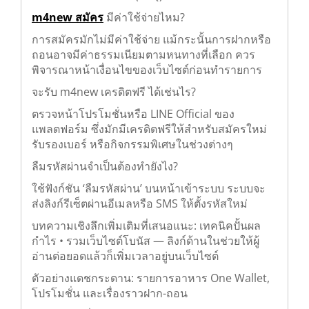
m4new สมัคร
มีค่าใช้จ่ายไหม?
การสมัครมักไม่มีค่าใช้จ่าย แม้กระนั้นการฝากหรือ
ถอนอาจมีค่าธรรมเนียมตามหนทางที่เลือก ควร
พิจารณาหน้าเงื่อนไขของเว็บไซต์ก่อนทำรายการ
จะรับ m4new เครดิตฟรี ได้เช่นไร?
ตรวจหน้าโปรโมชั่นหรือ LINE Official ของ
แพลตฟอร์ม ซึ่งมักมีเครดิตฟรีให้สำหรับสมัครใหม่
รับรองเบอร์ หรือกิจกรรมพิเศษในช่วงต่างๆ
ลืมรหัสผ่านจำเป็นต้องทำยังไง?
ใช้ฟังก์ชัน ‘ลืมรหัสผ่าน’ บนหน้าเข้าระบบ ระบบจะ
ส่งลิงก์รีเซ็ตผ่านอีเมลหรือ SMS ให้ตั้งรหัสใหม่
บทความเชิงลึกเพิ่มเติมที่เสนอแนะ: เทคนิคปั้นผล
กำไร • รวมเว็บไซต์โบนัส — ลิงก์ด้านในช่วยให้ผู้
อ่านต่อยอดแล้วก็เพิ่มเวลาอยู่บนเว็บไซต์
ตัวอย่างแดชกระดาน: รายการอาหาร One Wallet,
โปรโมชั่น และเรื่องราวฝาก-ถอน