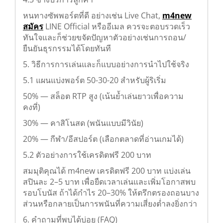
หนทางซัพพอร์ตที่ดี อย่างเช่น Live Chat,
m4new
สมัคร
LINE Official หรืออีเมล ควรจะตอบรวดเร็ว
ทันใจและก็ช่วยขจัดปัญหาตัวอย่างเช่นการถอน/
ยืนยันธุรกรรมได้โดยทันที
5. วิธีการการเล่นและก็แบบอย่างการนำไปใช้จริง
5.1 แผนแบ่งพอร์ต 50-30-20 สำหรับผู้ริเริ่ม
50% — สล็อต RTP สูง (เน้นย้ำเล่นยาวเพื่อความ
คงที่)
30% — คาสิโนสด (พนันแบบมีวินัย)
20% — กีฬา/อีสปอร์ต (เลือกตลาดที่อ่านเกมได้)
5.2 ตัวอย่างการใช้เครดิตฟรี 200 บาท
สมมุติคุณได้ m4new เครดิตฟรี 200 บาท แบ่งเล่น
สปินละ 2–5 บาท เพื่อยืดเวลาเล่นและเพิ่มโอกาสพบ
รอบโบนัส ถ้าได้กำไร 20–30% ให้ตรึกตรองถอนบาง
ส่วนหรือกลายเป็นการพนันที่ความเสี่ยงต่ำลงยิ่งกว่า
6. คำถามที่พบได้บ่อย (FAQ)