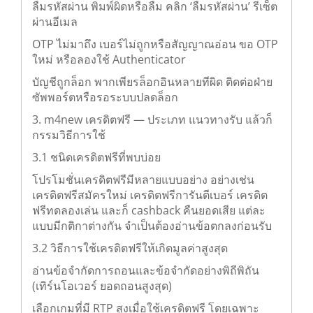
ลืมรหัสผ่าน พิมพ์ผิดหรือลืม คลิก ‘ลืมรหัสผ่าน’ รีเซ็ต
ผ่านอีเมล
OTP ไม่มาถึง เบอร์ไม่ถูกหรือสัญญาณอ่อน ขอ OTP
ใหม่ หรือลองใช้ Authenticator
บัญชีถูกล็อก พากเพียรล็อกอินหลายทีผิด ติดต่อฝ่าย
ซัพพอร์ตหรือรอระบบปลดล็อก
3. m4new เครดิตฟรี — ประเภท แนวทางรับ แล้วก็
กรรมวิธีการใช้
3.1 ชนิดเครดิตฟรีที่พบบ่อย
โปรโมชั่นเครดิตฟรีมีหลายแบบอย่าง อย่างเช่น
เครดิตฟรีสมัครใหม่ เครดิตฟรีการันตีเบอร์ เครดิต
ฟรีทดลองเล่น และก็ cashback คืนยอดเสีย แต่ละ
แบบมีกติกาต่างกัน จำเป็นต้องอ่านข้อตกลงก่อนรับ
3.2 วิธีการใช้เครดิตฟรีให้เกิดมูลค่าสูงสุด
อ่านข้อจำกัดการถอนและข้อจำกัดอย่างพิถีพิถัน
(เทิร์นโอเวอร์ ยอดถอนสูงสุด)
เลือกเกมที่มี RTP สูงเมื่อใช้เครดิตฟรี โดยเฉพาะ