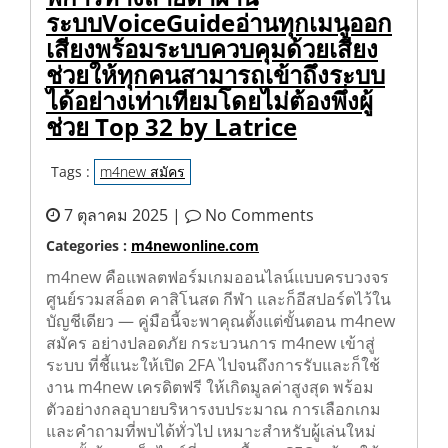
ระบบVoiceGuideอ่านทุกเมนูออก
เสียงพร้อมระบบควบคุมด้วยเสียง
ช่วยให้ทุกคนสามารถเข้าถึงระบบ
ได้อย่างเท่าเทียมโดยไม่ต้องพึ่งผู้
ช่วย Top 32 by Latrice
Tags :
m4new สมัคร
7 ตุลาคม 2025 |
No Comments
Categories :
m4newonline.com
m4new คือแพลตฟอร์มเกมออนไลน์แบบครบวงจร
ศูนย์รวมสล็อต คาสิโนสด กีฬา และก็อีสปอร์ตไว้ใน
บัญชีเดียว — คู่มือนี้จะพาคุณตั้งแต่ขั้นตอน m4new
สมัคร อย่างปลอดภัย กระบวนการ m4new เข้าสู่
ระบบ ที่ชี้แนะให้เปิด 2FA ไปจนถึงการรับและก็ใช้
งาน m4new เครดิตฟรี ให้เกิดมูลค่าสูงสุด พร้อม
ตัวอย่างกลอุบายบริหารงบประมาณ การเลือกเกม
และคำถามที่พบได้ทั่วไป เหมาะสำหรับผู้เล่นใหม่