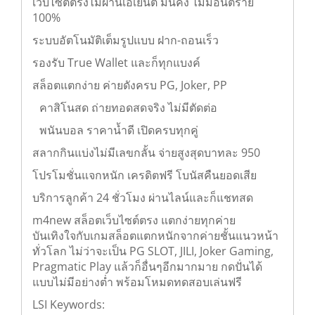
เว็บไซต์ตรงไม่ผ่านเอเย่นต์ มั่นคง ไม่มีอันตราย
100%
ระบบอัตโนมัติเต็มรูปแบบ ฝาก-ถอนเร็ว
รองรับ True Wallet และก็ทุกแบงค์
สล็อตแตกง่าย ค่ายดังครบ PG, Joker, PP
คาสิโนสด ถ่ายทอดสดจริง ไม่มีตัดต่อ
พนันบอล ราคาน้ำดี เปิดครบทุกคู่
สลากกินแบ่งไม่มีเลขกลั้น จ่ายสูงสุดบาทละ
950
โปรโมชั่นแจกหนัก เครดิตฟรี โบนัสคืนยอดเสีย
บริการลูกค้า 24 ชั่วโมง ผ่านไลน์และก็แชทสด
m4new สล็อตเว็บไซต์ตรง แตกง่ายทุกค่าย
บันเทิงใจกับเกมสล็อตแตกหนักจากค่ายชั้นแนวหน้า
ทั่วโลก ไม่ว่าจะเป็น PG SLOT, JILI, Joker Gaming,
Pragmatic Play แล้วก็อื่นๆอีกมากมาย กดปั่นได้
แบบไม่มีอย่างต่ำ พร้อมโหมดทดสอบเล่นฟรี