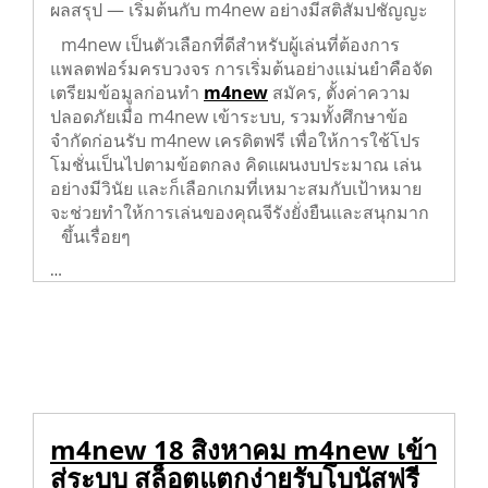
ผลสรุป — เริ่มต้นกับ m4new อย่างมีสติสัมปชัญญะ
m4new เป็นตัวเลือกที่ดีสำหรับผู้เล่นที่ต้องการ
แพลตฟอร์มครบวงจร การเริ่มต้นอย่างแม่นยำ
คือจัดเตรียมข้อมูลก่อนทำ
m4new
สมัคร, ตั้งค่า
ความปลอดภัยเมื่อ m4new เข้าระบบ, รวมทั้งศึกษา
ข้อจำกัดก่อนรับ m4new เครดิตฟรี เพื่อให้การใช้
โปรโมชั่นเป็นไปตามข้อตกลง คิดแผนงบประมาณ
เล่นอย่างมีวินัย และก็เลือกเกมที่เหมาะสมกับเป้า
หมาย จะช่วยทำให้การเล่นของคุณจีรังยั่งยืนและ
สนุกมากขึ้นเรื่อยๆ
…
m4new 18 สิงหาคม m4new เข้า
สู่ระบบ สล็อตแตกง่ายรับโบนัสฟรี