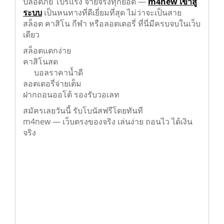
ที่มีเกมให้เล่นนานาประการ ฝากถอนไว ระบบ
ปลอดภัย โปรแรง จ่ายจริงทุกยอด —
m4new เข้าสู่
ระบบ
เป็นหนทางที่ดีเยี่ยมที่สุด ไม่ว่าจะเป็นสาย
สล็อต คาสิโน กีฬา หรือลอตเตอรี่ ที่นี่มีครบจบในเว็บ
เดียว
สล็อตแตกง่าย
คาสิโนสด
บอลราคาน้ำดี
ลอตเตอรี่จ่ายเต็ม
ฝากถอนออโต้ รองรับวอเลท
สมัครเลยวันนี้ รับโบนัสฟรีโดยทันที
m4new — เว็บตรงของจริง เล่นง่าย ถอนไว ได้เงิน
จริง