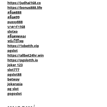
สล็อต66
slot44
https://judhai168.co
https://bonus888.life
สล็อต888
สล็อต99
pussy888
บาคาร่า168
slotxo
สล็อตทดลอง
หนังโป๊ไทย
https://1xbetth.vip
pgslot
https://allbet24hr.win
https://pgslotth.io
joker 123
slot777
pgslot88
betway
jokerasia
pg slot
gogoslot