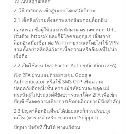
ให้โบนัสถูกยกเลิก
2. วิธี m4new เข้าสู่ระบบ โดยสวัสดิภาพ
2.1 เช็คลิงก์รวมทั้งสภาพแวดล้อมก่อนล็อกอิน
ก่อนกรอกชื่อผู้ใช้และก็รหัสผ่าน ตรวจทานว่า URL
เริ่มด้วย https:// และก็มีไอคอนกุญแจ เลี่ยงการ
ล็อกอินเมื่อเชื่อมต่อ Wi-Fi สาธารณะโดยไม่ใช้ VPN
รวมทั้งอย่าคลิกลิงก์จากเนื้อความหรืออีเมลที่ไม่น่า
เชื่อถือ
2.2 เปิดใช้งาน Two-Factor Authentication (2FA)
เปิด 2FA ผ่านแอปตัวอย่างเช่น Google
Authenticator หรือใช้ SMS OTP เพิ่มความ
ปลอดภัยอีกหนึ่งชั้น หากแม้รหัสผ่านจะหลุด แม้
กระนั้นผู้ไม่ประสงค์ดียังปรารถนาโค้ด 2FA เพื่อเข้า
บัญชี ซึ่งลดความเสี่ยงการเช็ดกแฮ็กอย่างมีนัยสำคัญ
2.3 ปัญหาล็อกอินที่พบได้บ่อยและก็การปรับปรุง
แก้ไข (ตารางสำหรับ Featured Snippet)
ปัญหา ปัจจัยที่เป็นได้ ทางแก้ด่วน