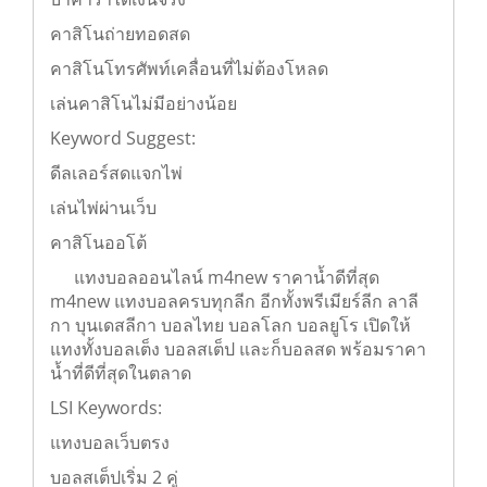
บาคาร่าได้เงินจริง
คาสิโนถ่ายทอดสด
คาสิโนโทรศัพท์เคลื่อนที่ไม่ต้องโหลด
เล่นคาสิโนไม่มีอย่างน้อย
Keyword Suggest:
ดีลเลอร์สดแจกไพ่
เล่นไพ่ผ่านเว็บ
คาสิโนออโต้
แทงบอลออนไลน์ m4new ราคาน้ำดีที่สุด
m4new แทงบอลครบทุกลีก อีกทั้งพรีเมียร์ลีก ลาลี
กา บุนเดสลีกา บอลไทย บอลโลก บอลยูโร เปิดให้
แทงทั้งบอลเต็ง บอลสเต็ป และก็บอลสด พร้อมราคา
น้ำที่ดีที่สุดในตลาด
LSI Keywords:
แทงบอลเว็บตรง