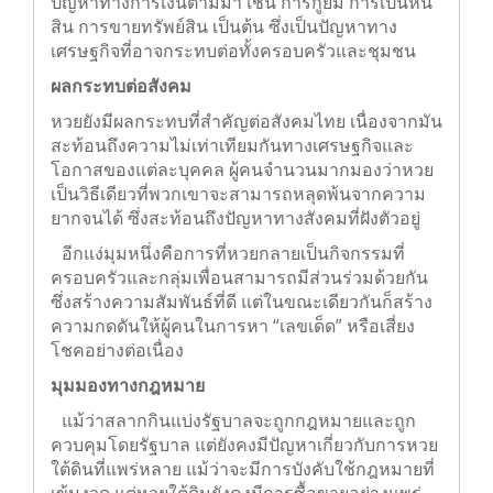
การที่ผู้คนหมกมุ่นกับการเสี่ยงโชคอาจทำให้เกิด
ปัญหาทางการเงินตามมา เช่น การกู้ยืม การเป็นหนี้
สิน การขายทรัพย์สิน เป็นต้น ซึ่งเป็นปัญหาทาง
เศรษฐกิจที่อาจกระทบต่อทั้งครอบครัวและชุมชน
ผลกระทบต่อสังคม
หวยยังมีผลกระทบที่สำคัญต่อสังคมไทย เนื่องจากมัน
สะท้อนถึงความไม่เท่าเทียมกันทางเศรษฐกิจและ
โอกาสของแต่ละบุคคล ผู้คนจำนวนมากมองว่าหวย
เป็นวิธีเดียวที่พวกเขาจะสามารถหลุดพ้นจากความ
ยากจนได้ ซึ่งสะท้อนถึงปัญหาทางสังคมที่ฝังตัวอยู่
อีกแง่มุมหนึ่งคือการที่หวยกลายเป็นกิจกรรมที่
ครอบครัวและกลุ่มเพื่อนสามารถมีส่วนร่วมด้วย
กัน ซึ่งสร้างความสัมพันธ์ที่ดี แต่ในขณะเดียวกันก็
สร้างความกดดันให้ผู้คนในการหา “เลขเด็ด” หรือ
เสี่ยงโชคอย่างต่อเนื่อง
มุมมองทางกฎหมาย
แม้ว่าสลากกินแบ่งรัฐบาลจะถูกกฎหมายและถูก
ควบคุมโดยรัฐบาล แต่ยังคงมีปัญหาเกี่ยวกับการ
หวยใต้ดินที่แพร่หลาย แม้ว่าจะมีการบังคับใช้