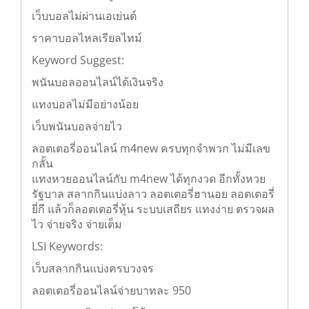
บอลสเต็ปเริ่ม 2 คู่
เว็บบอลไม่ผ่านเอเย่นต์
ราคาบอลไหลเรียลไทม์
Keyword Suggest:
พนันบอลออนไลน์ได้เงินจริง
แทงบอลไม่มีอย่างน้อย
เว็บพนันบอลจ่ายไว
ลอตเตอรี่ออนไลน์ m4new ครบทุกจำพวก ไม่มีเลข
กลั้น
แทงหวยออนไลน์กับ m4new ได้ทุกงวด อีกทั้งหวย
รัฐบาล สลากกินแบ่งลาว ลอตเตอรี่ฮานอย ลอตเตอรี่
ยี่กี แล้วก็ลอตเตอรี่หุ้น ระบบเสถียร แทงง่าย ตรวจผล
ไว จ่ายจริง จ่ายเต็ม
LSI Keywords:
เว็บสลากกินแบ่งครบวงจร
ลอตเตอรี่ออนไลน์จ่ายบาทละ 950