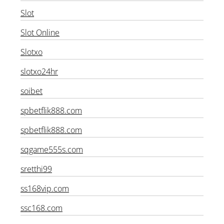
slotxo24hr
soibet
spbetflik888.com
spbetflik888.com
sqgame555s.com
sretthi99
ss168vip.com
ssc168.com
ssc915casino.com
ssru
sudyod888s.com