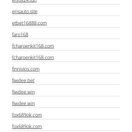
fcharoenkit168.com
fcharoenkit168.com
finnivips.com
fiwdee.bet
fiwdee.win
fiwdee.win
fox689ok.com
fox689ok.com
fullslot
fullslotpg
fullslotpg168.com