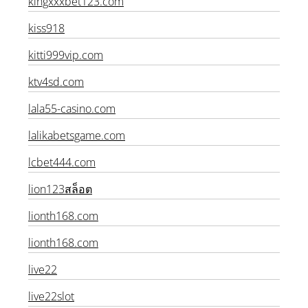
lala55-casino.com
lalikabetsgame.com
lcbet444.com
lion123สล็อต
lionth168.com
lionth168.com
live22
live22slot
lockdown168 เข้าสู่ระบบ
london6789.com
lot888