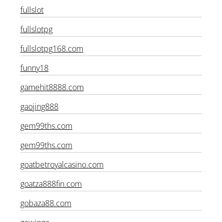
funny18
gamehit8888.com
gaojing888
gem99ths.com
gem99ths.com
goatbetroyalcasino.com
goatza888fin.com
gobaza88.com
gowingo
happy168
hengheng9899.com
hengjing168