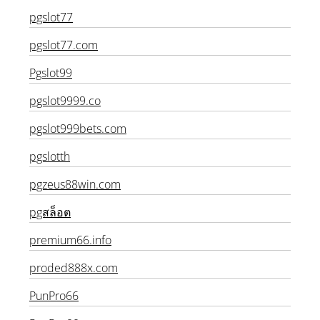
pgslot9999.co
pgslot999bets.com
pgslotth
pgzeus88win.com
pgสล็อต
premium66.info
proded888x.com
PunPro66
PunPro66.com
PunPro777
PunPro777.com
puntaek77