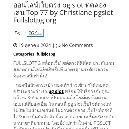
ออนไลน์เว็บตรง pg slot ทดลอง
เล่น Top 77 by Christiane pgslot
Fullslotpg.org
Tags :
PG Slot
19 ตุลาคม 2024 |
No Comments
Categories :
fullslotpg
FULLSLOTPG สล็อตเว็บไซต์ตรงที่ดีที่สุด ประกันเกม
สล็อตออนไลน์ลิขสิทธิ์แท้ มาตรฐานระดับโลกจะ
ต้องตรงนี้เท่านั้น!
สองมือล้วงกระเป๋า สองเท้าก้าวเข้ามาได้เลยคะ
ครับ เพราะว่าเรา
pg slot
พร้อมให้บริการกับคุณ
แล้วขอรับ! พวกเราเป็นสล็อตเว็บไซต์ตรงไม่ผ่าน
เอเย่นต์ที่ยอดเยี่ยมในตอนนี้ pg slotเว็บไซต์ตรงแท้
100% ไม่ผ่านเอเย่นต์ ไม่ผ่านตัวกลาง เว็บไซต์ตรงที่
ได้รับการยืนยันลิขสิทธิ์แท้จากค่ายเกมชั้นหนึ่งระดับ
นานาชาติมากมาย โดยยิ่งไปกว่านั้นค่าย PGSLOT