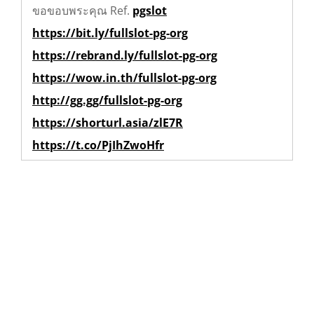
ขอขอบพระคุณ Ref.
pgslot
https://bit.ly/fullslot-pg-org
https://rebrand.ly/fullslot-pg-org
https://wow.in.th/fullslot-pg-org
http://gg.gg/fullslot-pg-org
https://shorturl.asia/zlE7R
https://t.co/PjIhZwoHfr