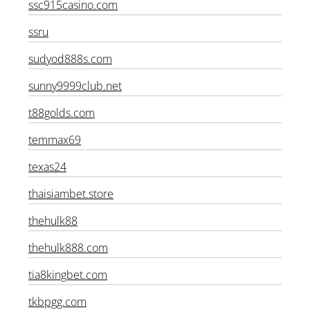
sunny9999club.net
t88golds.com
temmax69
texas24
thaisiambet.store
thehulk88
thehulk888.com
tia8kingbet.com
tkbpgg.com
tong168win.com
tookhuay 88 ถูกหวย88
topstar359win.com