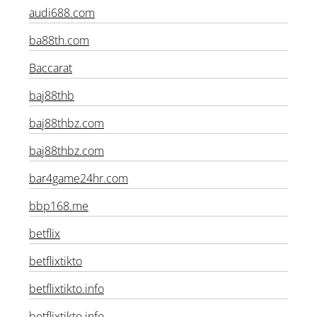
baj88thb
baj88thbz.com
baj88thbz.com
bar4game24hr.com
bbp168.me
betflix
betflixtikto
betflixtikto.info
betflixtikto.info
betm4vip.com
betwin6666.com
betworld369hot.com