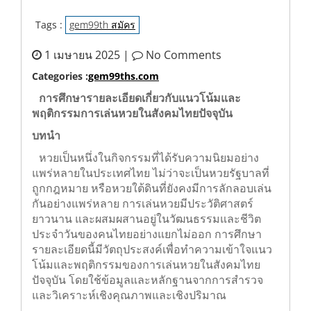
Tags :
gem99th สมัคร
1 เมษายน 2025 |
No Comments
Categories :
gem99ths.com
การศึกษารายละเอียดเกี่ยวกับแนวโน้มและ
พฤติกรรมการเล่นหวยในสังคมไทยปัจจุบัน
บทนำ
หวยเป็นหนึ่งในกิจกรรมที่ได้รับความนิยมอย่าง
แพร่หลายในประเทศไทย ไม่ว่าจะเป็นหวย
รัฐบาลที่ถูกกฎหมาย หรือหวยใต้ดินที่ยังคงมีการ
ลักลอบเล่นกันอย่างแพร่หลาย การเล่นหวยมี
ประวัติศาสตร์ยาวนาน และผสมผสานอยู่ใน
วัฒนธรรมและชีวิตประจำวันของคนไทยอย่างแยก
ไม่ออก การศึกษารายละเอียดนี้มีวัตถุประสงค์เพื่อ
ทำความเข้าใจแนวโน้มและพฤติกรรมของการเล่น
หวยในสังคมไทยปัจจุบัน โดยใช้ข้อมูลและหลักฐาน
จากการสำรวจและวิเคราะห์เชิงคุณภาพและเชิง
ปริมาณ