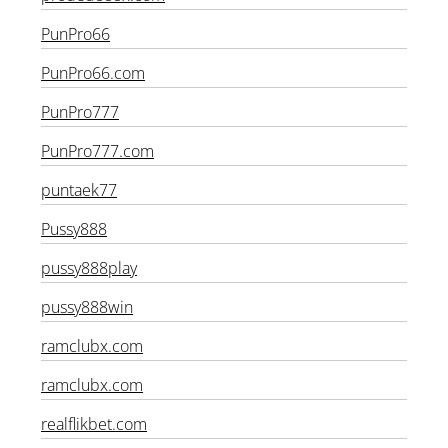
proded888x.com
PunPro66
PunPro66.com
PunPro777
PunPro777.com
puntaek77
Pussy888
pussy888play
pussy888win
ramclubx.com
ramclubx.com
realflikbet.com