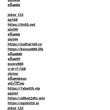
slot168
slot456
สล็อต66
joker 123
pg168
https://jin55.net
slot99
สล็อต66
slot44
https://judhai168.co
https://bonus888.life
สล็อต888
สล็อต99
pussy888
บาคาร่า168
slotxo
สล็อตทดลอง
หนังโป๊ไทย
https://1xbetth.vip
pgslot
https://allbet24hr.win
https://pgslotth.io