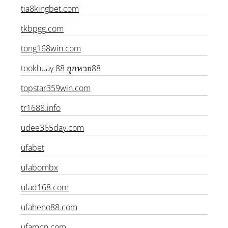
tia8kingbet.com
tkbpgg.com
tong168win.com
tookhuay 88 ถูกหวย88
topstar359win.com
tr1688.info
udee365day.com
ufabet
ufabombx
ufad168.com
ufaheno88.com