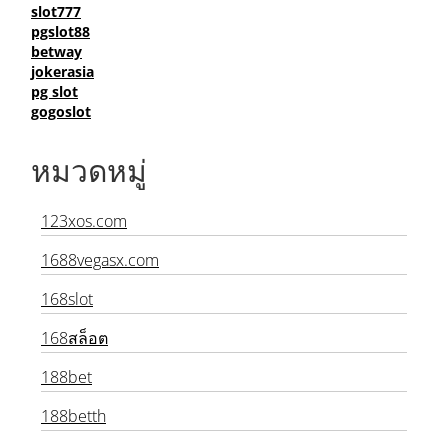
joker 123
slot777
pgslot88
betway
jokerasia
pg slot
gogoslot
หมวดหมู่
123xos.com
1688vegasx.com
168slot
168สล็อต
188bet
188betth