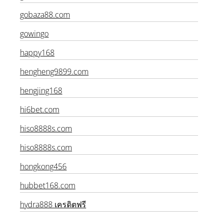
goatza888fin.com
gobaza88.com
gowingo
happy168
hengheng9899.com
hengjing168
hi6bet.com
hiso8888s.com
hiso8888s.com
hongkong456
hubbet168.com
hydra888 เครดิตฟรี