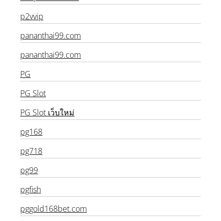
onoplus168.com
p2vvip
pananthai99.com
pananthai99.com
PG
PG Slot
PG Slot เว็บใหม่
pg168
pg718
pg99
pgfish
pggold168bet.com