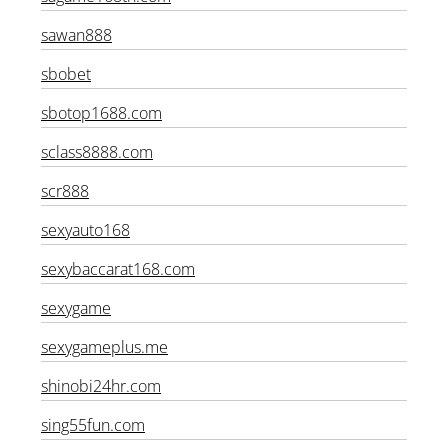
sagame168th.com
sawan888
sbobet
sbotop1688.com
sclass8888.com
scr888
sexyauto168
sexybaccarat168.com
sexygame
sexygameplus.me
shinobi24hr.com
sing55fun.com