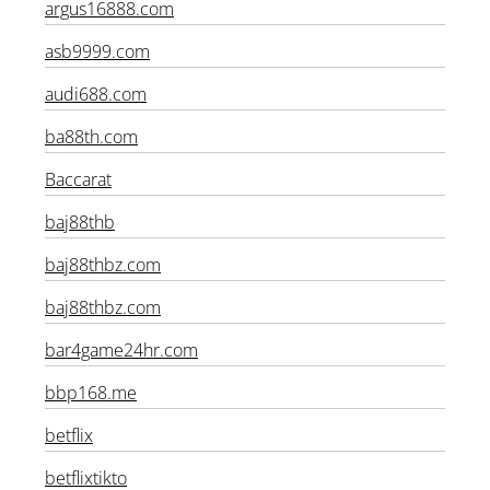
argus16888.com
asb9999.com
audi688.com
ba88th.com
Baccarat
baj88thb
baj88thbz.com
baj88thbz.com
bar4game24hr.com
bbp168.me
betflix