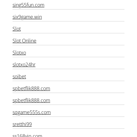
sing55fun.com
six9game.win
Slot
Slot Online
Slotxo
slotxo24hr
soibet
spbetflik888.com
spbetflik888.com
sqgame555s.com
sretthi99