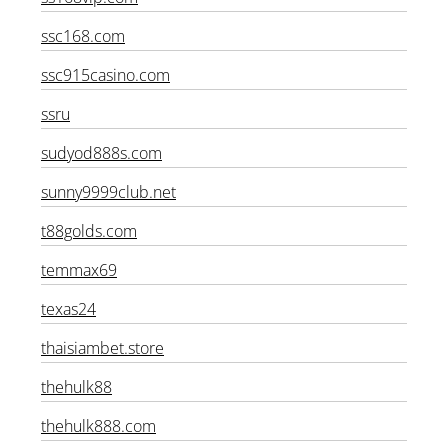
ss168vip.com
ssc168.com
ssc915casino.com
ssru
sudyod888s.com
sunny9999club.net
t88golds.com
temmax69
texas24
thaisiambet.store
thehulk88
thehulk888.com