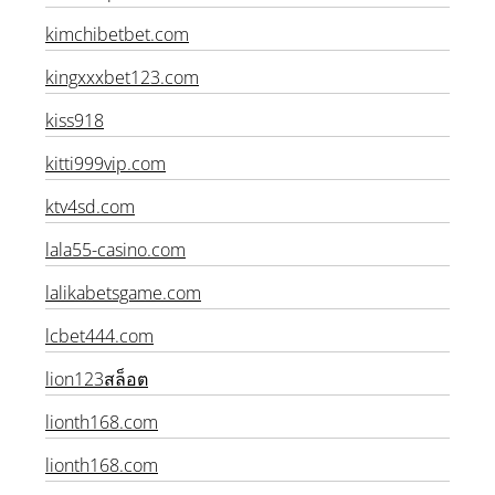
khumsup888.me
kimchibetbet.com
kingxxxbet123.com
kiss918
kitti999vip.com
ktv4sd.com
lala55-casino.com
lalikabetsgame.com
lcbet444.com
lion123สล็อต
lionth168.com
lionth168.com