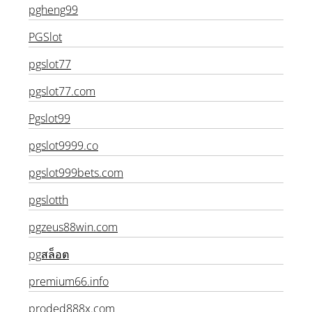
pgheng99
PGSlot
pgslot77
pgslot77.com
Pgslot99
pgslot9999.co
pgslot999bets.com
pgslotth
pgzeus88win.com
pgสล็อต
premium66.info