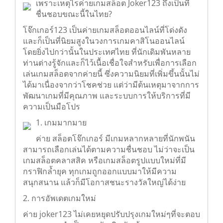
เพราะเหตุไรค่ายเกมสล็อต Joker123 ถึงเป็นที่
ชื่นชอบขณะนี้ในไทย?
โจ๊กเกอร์123 เป็นค่ายเกมสล็อตออนไลน์ที่โด่งดัง
และก็เป็นที่นิยมสูงในวงการเกมคาสิโนออนไลน์
โดยยิ่งไปกว่านั้นในประเทศไทย ที่นักเดิมพันหลาย
ท่านต่างรู้จักและก็ไว้เนื้อเชื่อใจสำหรับเพื่อการเลือก
เล่นเกมสล็อตจากค่ายนี้ ซึ่งความนิยมที่เพิ่มขึ้นนั้นไม่
ได้มาเนื่องจากว่าโชคช่วย แต่ว่ามีต้นเหตุมาจากการ
พัฒนาเกมที่มีคุณภาพ และระบบการให้บริการที่มี
ความเป็นมือโปร
1. เกมมากมาย
ค่าย สล็อตโจ๊กเกอร์ มีเกมหลากหลายที่นักพนัน
สามารถเลือกเล่นได้ตามความชื่นชอบ ไม่ว่าจะเป็น
เกมสล็อตคลาสสิค หรือเกมสล็อตรูปแบบใหม่ที่มี
กราฟิกล้ำยุค ทุกเกมถูกออกแบบมาให้มีความ
สนุกสนาน แล้วก็มีโอกาสชนะรางวัลใหญ่ได้ง่าย
2. การอัพเดตเกมใหม่
ค่าย joker123 ไม่เคยหยุดปรับปรุงเกมใหม่ๆที่จะตอบ