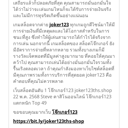
เสถียรแล้วก็ปลอดภัยที่สุด คุณสามารถมั่นอกมั่นใจ
ได้ว่าไม่ว่าจะเล่นเกมไหนก็จะได้รับการจ่ายเงินจริง
และไม่มีการทุจริตเกิดขึ้นอย่างแน่นอน
เกมสล็อตจากค่าย
joker123
ทุกเกมถูกดีไซน์มาให้มี
การจ่ายเงินที่มีเหตุผลและได้โอกาสสำหรับในการ
ชนะที่สูง ซึ่งทำให้ผู้เล่นสามารถได้กำไรได้จริงจาก
การเล่น นอกจากนี้ เกมสล็อตของ สล็อตโจ๊กเกอร์ ยัง
มีอัตราการจ่ายที่หลากหลาย รวมทั้งบางเกมก็มี
รางวัลแจ็คพอตที่มีมูลค่าสูงมากมาย ที่คอยให้คุณมา
คว้าไป คุณสามารถเล่นได้อย่างมั่นอกมั่นใจรวมทั้ง
รื้นเริงตลอดเวลา ถ้าคุณกำลังมองหาเว็บไซต์สล็อตที่
มีคุณภาพรวมทั้งการบริการที่สุดยอด joker123 คือ
คำตอบที่คุณไม่ควรพลาด
เว็บสล็อตอันดับ 1 โจ๊กเกอร์123 joker123ths.shop
22 พ.ค. 2568 Steve คาสิโนออนไลน์ โจ๊กเกอร์123
แตกหนัก Top 49
ขอขอบคุณมากเว็บ
โจ๊กเกอร์123
https://bit.ly/joker123ths-shop