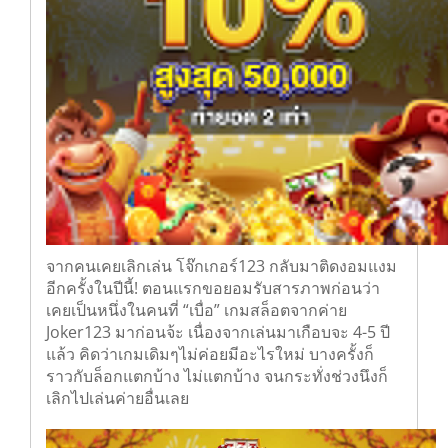
จากคนเคยเลิกเล่น โจ๊กเกอร์123 กลับมาติดงอมแงม
อีกครั้งในปีนี้! ตอนแรกขอยอมรับสารภาพก่อนว่า
เคยเป็นหนึ่งในคนที่ “เบื่อ” เกมสล็อตจากค่าย
Joker123 มาก่อนจ้ะ เนื่องจากเล่นมาเกือบจะ 4-5 ปี
แล้ว คิดว่าเกมเดิมๆไม่ค่อยมีอะไรใหม่ บางครั้งก็
ราวกับล็อกแตกบ้าง ไม่แตกบ้าง จนกระทั่งช่วงนึงก็
เลิกไปเล่นค่ายอื่นเลย