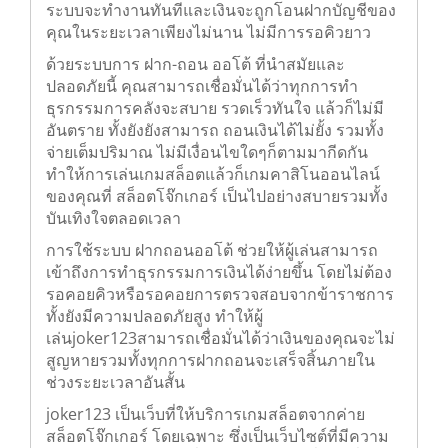
ระบบจะทำงานทันทีและเงินจะถูกโอนฝากบัญชีของ
คุณในระยะเวลาเพียงไม่นาน ไม่มีการรอคิวยาว
ด้วยระบบการ ฝาก-ถอน ออโต้ ที่นำสมัยและ
ปลอดภัยนี้ คุณสามารถเชื่อมั่นได้ว่าทุกการทำ
ธุรกรรมการคลังจะสบาย รวดเร็วทันใจ แล้วก็ไม่มี
อันตราย ทั้งยังยังสามารถ ถอนเงินได้ไม่ยั้ง รวมทั้ง
จ่ายเต็มปริมาณ ไม่มีเงื่อนไขใดๆก็ตามมากีดกัน
ทำให้การเล่นเกมสล็อตแล้วก็เกมคาสิโนออนไลน์
ของคุณที่ สล็อตโจ๊กเกอร์ เป็นไปอย่างสบายรวมทั้ง
บันเทิงใจตลอดเวลา
การใช้ระบบ ฝากถอนออโต้ ช่วยให้ผู้เล่นสามารถ
เข้าถึงการทำธุรกรรมการเงินได้ง่ายขึ้น โดยไม่ต้อง
รอคอยคิวหรือรอคอยการตรวจสอบจากข้าราชการ
ทั้งยังมีความปลอดภัยสูง ทำให้ผู้
เล่นjoker123สามารถเชื่อมั่นได้ว่าเงินของคุณจะไม่
สูญหายรวมทั้งทุกการฝากถอนจะเสร็จสิ้นภายใน
ช่วงระยะเวลาอันสั้น
joker123 เป็นเว็บที่ให้บริการเกมสล็อตจากค่าย
สล็อตโจ๊กเกอร์ โดยเฉพาะ ซึ่งเป็นเว็บไซต์ที่มีความ