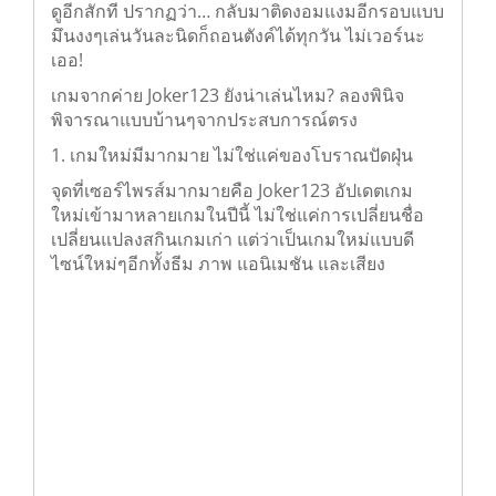
ดูอีกสักที ปรากฏว่า… กลับมาติดงอมแงมอีกรอบแบบ
มึนงงๆเล่นวันละนิดก็ถอนตังค์ได้ทุกวัน ไม่เวอร์นะ
เออ!
เกมจากค่าย Joker123 ยังน่าเล่นไหม? ลองพินิจ
พิจารณาแบบบ้านๆจากประสบการณ์ตรง
1. เกมใหม่มีมากมาย ไม่ใช่แค่ของโบราณปัดฝุ่น
จุดที่เซอร์ไพรส์มากมายคือ Joker123 อัปเดตเกม
ใหม่เข้ามาหลายเกมในปีนี้ ไม่ใช่แค่การเปลี่ยนชื่อ
เปลี่ยนแปลงสกินเกมเก่า แต่ว่าเป็นเกมใหม่แบบดี
ไซน์ใหม่ๆอีกทั้งธีม ภาพ แอนิเมชัน และเสียง