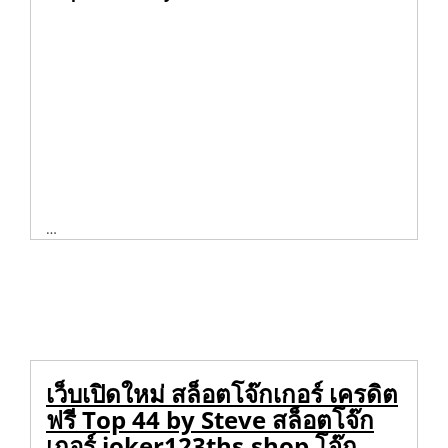
…
เว็บเปิดใหม่ สล็อตโจ๊กเกอร์ เครดิต
ฟรี Top 44 by Steve สล็อตโจ๊ก
เกอร์ joker123ths.shop โจ๊ก