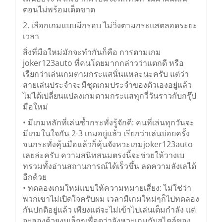
ตอนไม่พร้อมเด็ดขาด
2. เลือกเกมแบบมีกรอบ ไม่วิ่งตามกระแสตลอดระยะ
เวลา
สิ่งที่มือใหม่มักจะทำกันก็คือ การตามเกม
joker123auto ที่คนโดยมากกล่าวว่าแตกดี หรือ
เรียกว่าเล่นเกมตามกระแสนั่นแหละนะครับ แต่ว่า
สายเล่นประจำจะมีชุดเกมประจำของตัวเองอยู่แล้ว
ไม่ได้เปลี่ยนแปลงเกมตามกระแสทุกวี่วันราวกับกรุ๊ป
มือใหม่
• มีเกมหลักที่เล่นซ้ำกระทั่งรู้จักดี: คนที่เล่นทุกวันจะ
มีเกมในใจกัน 2-3 เกมอยู่แล้ว เรียกว่าเล่นบ่อยครั้ง
จนกระทั่งคุ้นมือแล้วก็คุ้นจังหวะเกมjoker123auto
เลยล่ะครับ ความสนิทสนมตรงนี้จะช่วยให้วางเบ
ทรวมทั้งอ่านสถานการณ์ได้เร็วขึ้น ลดความลังเลได้
อีกด้วย
• ทดลองเกมใหม่แบบให้ความหมายเสี่ยง: ไม่ใช่ว่า
พวกเขาไม่เปิดใจครับผม เวลามีเกมใหม่ๆก็ไปทดลอง
กันปกติอยู่แล้ว เพียงแต่จะไม่เข้าไปเล่นเต็มกำลัง แต่
จะลองด้วยงบเล็กๆเพื่อดูว่าจังหวะเกมกับสไตล์ของ