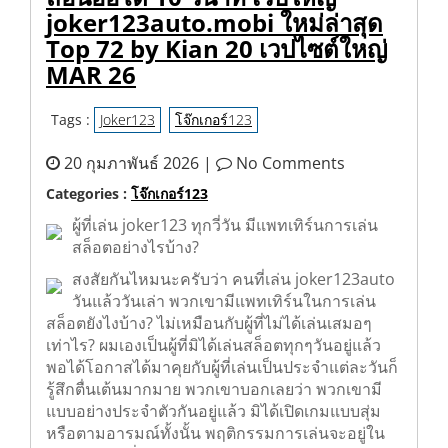
joker123auto.mobi ใหม่ล่าสุด
Top 72 by Kian 20 เวปไซต์ใหญ่
MAR 26
Tags :
Joker123
โจ๊กเกอร์123
20 กุมภาพันธ์ 2026 |
No Comments
Categories :
โจ๊กเกอร์123
ผู้ที่เล่น joker123 ทุกวี่วัน มีแพทเทิร์นการเล่น
สล็อตอย่างไรบ้าง?
สงสัยกันไหมนะครับว่า คนที่เล่น joker123auto
วันแล้ววันเล่า พวกเขามีแพทเทิร์นในการเล่น
สล็อตยังไงบ้าง? ไม่เหมือนกับผู้ที่ไม่ได้เล่นเสมอๆ
เท่าไร? ผมเองเป็นผู้ที่มิได้เล่นสล็อตทุกๆวันอยู่แล้ว
พอได้โอกาสได้มาคุยกับผู้ที่เล่นเป็นประจำแต่ละวันก็
รู้สึกตื่นเต้นมากมาย พวกเขาบอกเลยว่า พวกเขามี
แบบอย่างประจำตัวกันอยู่แล้ว มิได้เปิดเกมแบบสุ่ม
หรือตามอารมณ์ทั้งนั้น พฤติกรรมการเล่นจะอยู่ใน