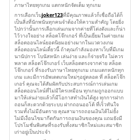
ภาษาไทยทุกเกม แตกหนักจัดเต็ม ทุกเกม
การเลือกเว็บ
joker123
ที่มีคุณภาพแล้วก็เชื่อถือได้ก็
เป็นสิ่งที่นักพนันทุกคนจำต้องให้ความสำคัญ โดยยิ่ง
ไปกว่านั้นการเลือกเล่นเกมจากค่ายที่โด่งดังและก็น่า
ไว้วางใจอย่าง สล็อตโจ๊กเกอร์ ที่เป็นเยี่ยมในค่ายเกม
สล็อตออนไลน์ยอดนิยมอย่างมากในแวดวงเกม
สล็อตออนไลน์เดี๋ยวนี้ ถ้าคุณกำลังมองหาเว็บที่มีเกม
นานัปการ โบนัสหนัก เล่นง่าย และก็จ่ายจริง ไม่ควร
พลาด สล็อตโจ๊กเกอร์ เว็บสล็อตตรงจากค่าย สล็อต
โจ๊กเกอร์ ที่รองรับภาษาไทยทุกเกม เกมแตกหนักทุก
เกม และมีการอัพเดตเกมใหม่ๆอยู่ตลอด ที่ สล็อตโจ๊ก
เกอร์ คุณจะได้สัมผัสกับประสบการณ์การเล่นเกม
สล็อตออนไลน์ที่ไม่มีใครเหมือน ทุกเกมถูกออกแบบ
มาให้เล่นง่ายแล้วก็มีโอกาสทำเงินได้สูง ทุกการฝาก
ถอนก็สะดวกด้วยระบบ ฝากถอนออโต้ ที่เร็วทันใจ
รวมทั้งไม่มีอันตราย คุณสามารถถอนเงินได้ไม่ยั้ง
ไม่มีเงื่อนไขมากีดกันการถอนเงินของคุณ แถมยังมี
โปรโมชั่นพิเศษที่รองรับทั้งสมาชิกใหม่และสมาชิก
เก่าอยู่เป็นประจำ