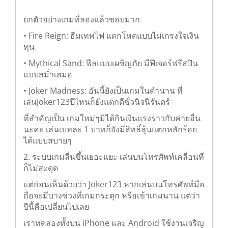
ยกตัวอย่างเกมที่ลองแล้วชอบมาก
• Fire Reign: ธีมเทพไฟ แตกโหดแบบไม่เกรงใจเงิน
ทุน
• Mythical Sand: ฟีลแบบเผชิญภัย มีฟีเจอร์ฟรีสปิน
แบบสม่ำเสมอ
• Joker Madness: อันนี้ยังเป็นเกมในตำนาน ที่
เล่นJoker123ปีไหนก็ยังแตกดีชั่วนิจนิรันดร์
ที่สำคัญเป็น เกมใหม่ๆมิได้กินเงินแรงราวกับค่ายอื่น
นะคะ เล่นเบทละ 1 บาทก็ยังมีสิทธิ์ลุ้นแตกหลักร้อย
ได้แบบสบายๆ
2. ระบบเกมลื่นขึ้นเยอะแยะ เล่นบนโทรศัพท์เคลื่อนที่
ก็ไม่สะดุด
แต่ก่อนเห็นด้วยว่า Joker123 หากเล่นบนโทรศัพท์มือ
ถือจะมีบางช่วงที่เกมกระตุก หรือเข้าเกมนาน แต่ว่า
ปีนี้คือเปลี่ยนไปเลย
เราทดลองทั้งบน iPhone และ Android ใช้งานเจริญ