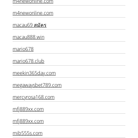
m4newonline.com
m4newonline.com
macau69 สมัคร
macau888.win
mario678
mario678.club
meekin365day.com
megawaysbet789.com
mercyrosa168.com
mfj889xx.com
mfj889xx.com
mib555s.com