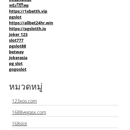
หนังโป๊ไทย
https://1xbetth.vip
pgslot
https://allbet24hr.win
https://pgslotth.io
joker 123
slot777
pgslot88
betway
jokerasia
pg slot
gogoslot
หมวดหมู่
123xos.com
1688vegasx.com
168slot