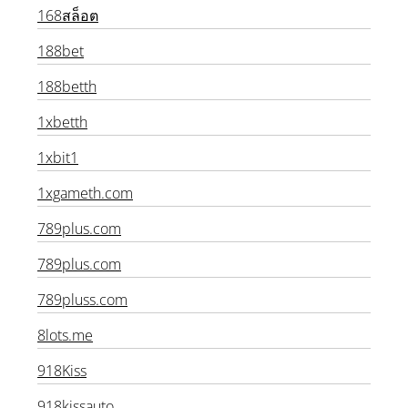
168สล็อต
188bet
188betth
1xbetth
1xbit1
1xgameth.com
789plus.com
789plus.com
789pluss.com
8lots.me
918Kiss
918kissauto