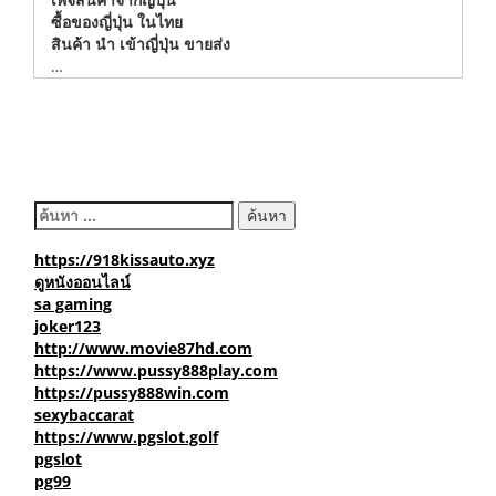
ซื้อของญี่ปุ่น ในไทย
สินค้า นํา เข้าญี่ปุ่น ขายส่ง
…
ค้นหา
สำหรับ:
https://918kissauto.xyz
ดูหนังออนไลน์
sa gaming
joker123
http://www.movie87hd.com
https://www.pussy888play.com
https://pussy888win.com
sexybaccarat
https://www.pgslot.golf
pgslot
pg99