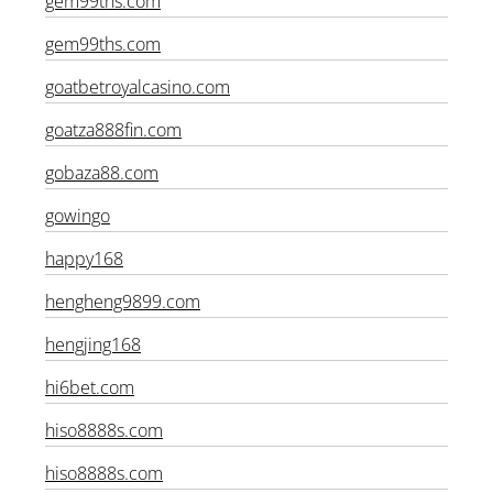
gem99ths.com
gem99ths.com
goatbetroyalcasino.com
goatza888fin.com
gobaza88.com
gowingo
happy168
hengheng9899.com
hengjing168
hi6bet.com
hiso8888s.com
hiso8888s.com