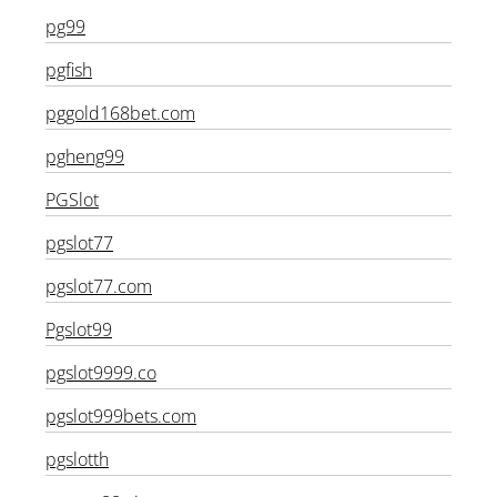
pg99
pgfish
pggold168bet.com
pgheng99
PGSlot
pgslot77
pgslot77.com
Pgslot99
pgslot9999.co
pgslot999bets.com
pgslotth