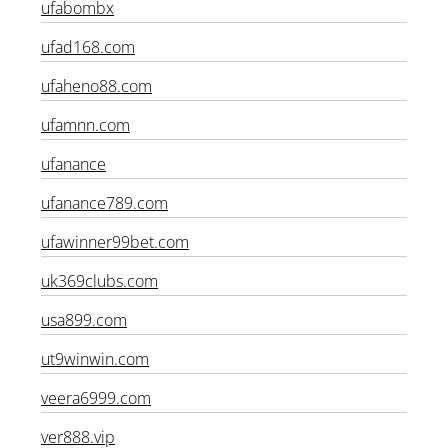
ufabombx
ufad168.com
ufaheno88.com
ufamnn.com
ufanance
ufanance789.com
ufawinner99bet.com
uk369clubs.com
usa899.com
ut9winwin.com
veera6999.com
ver888.vip