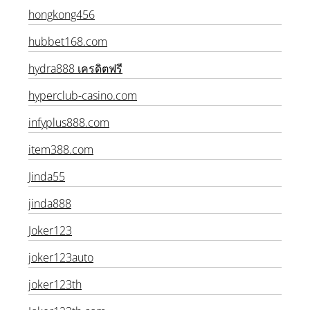
hongkong456
hubbet168.com
hydra888 เครดิตฟรี
hyperclub-casino.com
infyplus888.com
item388.com
Jinda55
jinda888
Joker123
joker123auto
joker123th