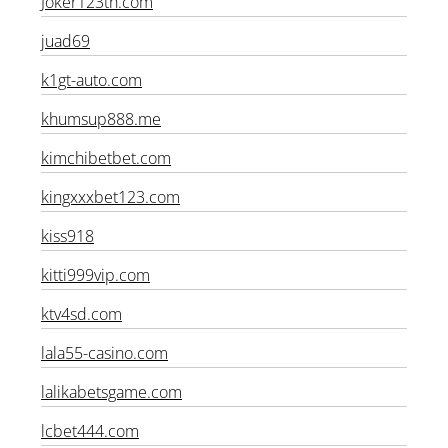
Joker123th.com
juad69
k1gt-auto.com
khumsup888.me
kimchibetbet.com
kingxxxbet123.com
kiss918
kitti999vip.com
ktv4sd.com
lala55-casino.com
lalikabetsgame.com
lcbet444.com