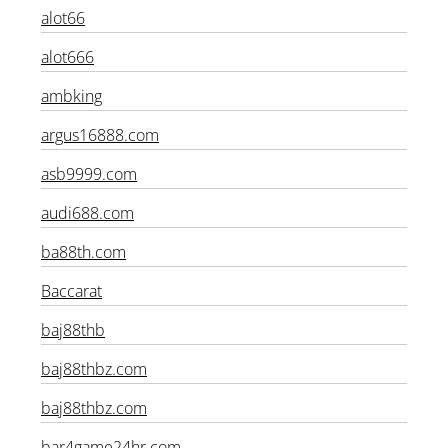
alot66
alot666
ambking
argus16888.com
asb9999.com
audi688.com
ba88th.com
Baccarat
baj88thb
baj88thbz.com
baj88thbz.com
bar4game24hr.com