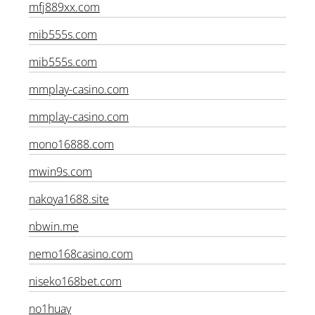
mfj889xx.com
mib555s.com
mib555s.com
mmplay-casino.com
mmplay-casino.com
mono16888.com
mwin9s.com
nakoya1688.site
nbwin.me
nemo168casino.com
niseko168bet.com