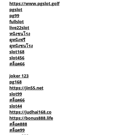
sexybaccarat
https://www.pgslot.golf
pgslot
pg99
fullslot
live22slot
หนังชนโรง
ดูหนังฟรี
ดูหนังชนโรง
slot168
slot456
สล็อต66
joker 123
pg168
https://jin55.net
slot99
สล็อต66
slot44
https://judhai168.co
https://bonus888.life
สล็อต888