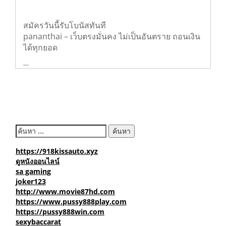
สมัครวันนี้รับโบนัสทันที
pananthai – เว็บตรงมั่นคง ไม่เป็นอันตราย ถอนเงิน
ได้ทุกยอด
…
ค้นหา
สำหรับ:
https://918kissauto.xyz
ดูหนังออนไลน์
sa gaming
joker123
http://www.movie87hd.com
https://www.pussy888play.com
https://pussy888win.com