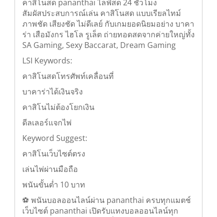
คาสิโนสด pananthai ไลฟ์สด 24 ชั่วโมง
สัมผัสประสบการณ์เล่น คาสิโนสด แบบเรียลไทม์
ภาพชัด เสียงชัด ไม่ดีเลย์ กับเกมยอดนิยมอย่าง บาคา
ร่า เสือมังกร ไฮโล รูเล็ต ถ่ายทอดสดจากค่ายใหญ่ทั้ง
SA Gaming, Sexy Baccarat, Dream Gaming
LSI Keywords:
คาสิโนสดโทรศัพท์เคลื่อนที่
บาคาร่าได้เงินจริง
คาสิโนไม่ต้องโยกเงิน
ดีลเลอร์แจกไพ่
Keyword Suggest:
คาสิโนเว็บไซต์ตรง
เล่นไพ่ผ่านมือถือ
พนันขั้นต่ำ 10 บาท
พนันบอลออนไลน์ผ่าน pananthai ครบทุกแมตช์
เว็บไซต์ pananthai เปิดรับแทงบอลออนไลน์ทุก