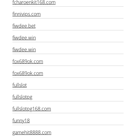
fcharoenkit168.com
finnivips.com
fiwdee.bet
fiwdee.win
fiwdee.win
fox689ok.com
fox689ok.com
fullslot
fullslotpg
fullslotpg168.com
funny18