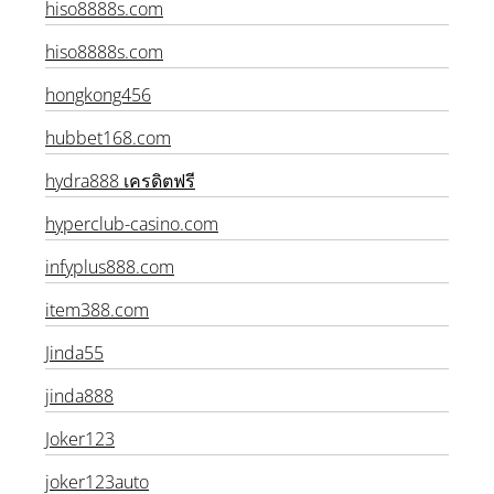
hiso8888s.com
hiso8888s.com
hongkong456
hubbet168.com
hydra888 เครดิตฟรี
hyperclub-casino.com
infyplus888.com
item388.com
Jinda55
jinda888
Joker123