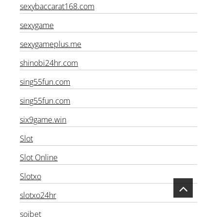
sexybaccarat168.com
sexygame
sexygameplus.me
shinobi24hr.com
sing55fun.com
sing55fun.com
six9game.win
Slot
Slot Online
Slotxo
slotxo24hr