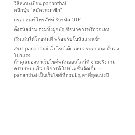
แอดไม่นบริการ 24 ชั่วโมง
วิธีลงทะเบียน pananthai
คลิกปุ่ม “สมัครสมาชิก”
กรอกเบอร์โทรศัพท์ รับรหัส OTP
ตั้งรหัสผ่าน รวมทั้งผูกบัญชีธนาคารหรือวอเลท
เริ่มเล่นได้โดยทันที พร้อมรับโบนัสแรกเข้า
สรุป: pananthai เว็บไซต์เดียวจบ ครบทุกเกม มั่นคง
โปรแรง
ถ้าคุณมองหาเว็บไซต์พนันออนไลน์ที่ จ่ายจริง เกม
ครบ ระบบเร็ว บริการดี โปรโมชั่นจัดเต็ม —
pananthai เป็นเว็บไซต์ที่ตอบปัญหาที่สุดแห่งปี