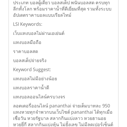
ประเภท บอลผู้เดียว บอลสเต็ป พนันบอลสด ครบทุก
ลีกทั้งโลก พร้อมราคาน้ำที่ดีเยี่ยมที่สุด รวมทั้งระบบ
อัปเดตราคาบอลแบบเรียลไทม์
LSI Keywords:
เว็บแทงบอลไม่ผ่านเอเย่นต์
แทงบอลมือถือ
ราคาบอลสด
บอลสเต็ปจ่ายจริง
Keyword Suggest:
แทงบอลไม่มีอย่างน้อย
แทงบอลราคาน้ำดี
แทงบอลออนไลน์ครบวงจร
ลอตเตอรี่ออนไลน์ pananthai จ่ายเต็มบาทละ
950
แทงหวยทุกจำพวกบนเว็บไซต์ pananthai ได้ทุกเมื่อ
เชื่อวัน หวยรัฐบาล สลากกินแบ่งลาว หวยฮานอย