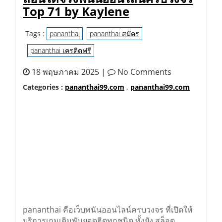
Top 71 by Kaylene
Tags :
pananthai
pananthai สมัคร
pananthai เครดิตฟรี
18 พฤษภาคม 2025 |
No Comments
Categories :
pananthai99.com
,
pananthai99.com
pananthai คือเว็บพนันออนไลน์ครบวงจร ที่เปิดให้
บริการเกมเดิมพันยอดฮิตทุกชนิด ทั้งยัง สล็อต