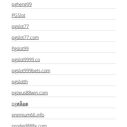
pananthai99.com
PG
PG Slot
PG Slot เว็บใหม่
pg168
pg718
pg99
pgfish
pggold168bet.com
pgheng99
PGSlot