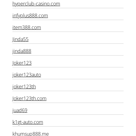
happy168
hengheng9899.com
hengjing168
hi6bet.com
hiso8888s.com
hiso8888s.com
hongkong456
hubbet168.com
hydra888 เครดิตฟรี
hyperclub-casino.com
infyplus888.com
item388.com