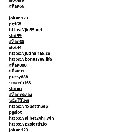
https://918kissauto.xyz
ดูหนังออนไลน์
sa gaming
joker123
http://www.movie87hd.com
https://www.pussy888play.com
https://pussy888win.com
sexybaccarat
https://www.pgslot.golf
pgslot
pg99
fullslot
live22slot
หนังชนโรง
ดูหนังฟรี
ดูหนังชนโรง
slot168
slot456
สล็อต66
joker 123
pg168