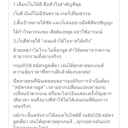
• เกมครบทุกหมวด บาคาร่า สล็อต พนันบอล
• โปรมากมาย มีให้เลือกรับทุกวัน
• ความยั่งยืนมั่นคงสูง ไม่ปิดหนี ไม่ทุจริต ไม่หาย
ทุกสิ่งทุกอย่างรวมกันทำให้รู้สึกไม่เป็นอันตรายและก็
สนุกไปพร้อม
royal558 สิ่งที่ได้เรียนรู้จากประสบการณ์นี้
หลังจากเล่นมาตลอดหลายปี ฉันได้บทสรุปสำคัญ 3
อย่างที่ต้องการฝากไว้สำหรับคนที่กำลังมองหา
เว็บไซต์ดีๆ
1.เลือกเว็บให้ดี คือหัวใจสำคัญที่สุด
เว็บดี เงินก็ไม่มีอันตราย เกมก็เที่ยงธรรม
2.ตั้งเป้าหมายให้ชัด และก็เล่นอย่างมีสติสัมปชัญญะ
ได้กำไรควรจะพอ เสียต้องหยุด อย่าใช้อารมณ์
3.เว็บดีช่วยให้ “เล่นแล้วได้โอกาสได้จริง”
ด้วยเหตุว่าไม่โกง ไม่ล็อกยูส ทำให้ผลมาจากความ
สามารถรวมทั้งดวงจริงๆ