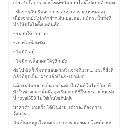
ทดลองเล่น
เอาจริงเอาจัง
กระทั่งได้มีโอกาสทดลองกับเว็บหนึ่งที่เพื่อนสนิท
แนะนำว่า รอยัล558 “เว็บนี้ดีสุดแล้ว ระบบดี มั่นคง
ไม่ทุจริต เล่นได้จริงจ่ายจริง” พอได้ทดลองด้วยตัวเอง
ก็จำเป็นต้องยอมรับว่ามันเปลี่ยนแปลงมุมมองทั้งสิ้น
เกี่ยวกับโลกของเว็บไซต์พนันออนไลน์ไปแบบทั้งหมด
ทีแรกๆฉันเริ่มจากการเล่นบาคาร่าแบบทดสอบ
เนื่องจากยังไม่กล้าฝากเงินเยอะแยะ แม้กระนั้นสิ่งที่
ทำให้ตรึงใจตั้งแต่ต้นคือ
• ระบบใช้งานง่าย
• ภาพไลฟ์สดชัด
• ไม่มีดีเลย์