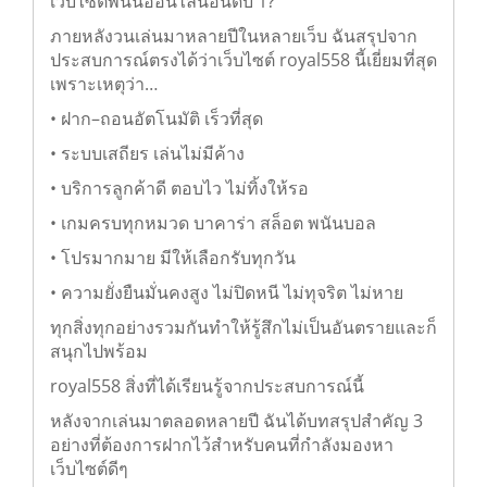
สิ่งที่ทำให้เว็บแห่งนี้โดดเด่นคือ
• ราคาน้ำดีกว่าเว็บอื่นที่เคยเล่น
• บอลเปิดให้แทงครบทุกลีก
• มีบอลสด และสถิติให้ดูครอบคลุม
• จัดการใบเสร็จรับเงินเร็วมาก ไม่ต้องรอนาน
• ทำให้เวลาลุ้นบอลนี่สนุกสนานคูณสอง ชนะปุ๊บ เงิน
เข้าเลย ไม่มีถ่วง
เพราะอะไรฉันถึงกล้าพูดเต็มปากว่า รอยัล558 เป็น
เว็บไซต์พนันออนไลน์อันดับ 1?
ภายหลังวนเล่นมาหลายปีในหลายเว็บ ฉันสรุปจาก
ประสบการณ์ตรงได้ว่าเว็บไซต์ royal558 นี้เยี่ยมที่สุด
เพราะเหตุว่า…
• ฝาก–ถอนอัตโนมัติ เร็วที่สุด
• ระบบเสถียร เล่นไม่มีค้าง
• บริการลูกค้าดี ตอบไว ไม่ทิ้งให้รอ