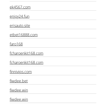
cc11388.com
chang7777
chinatown888.win
cupcake88x.com
daruma1688.com
dgb222hot.com
dr888
dr888bet.com
dr888bet.com
ek4567.com
enjoy24.fun