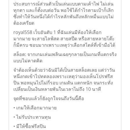
• ไม่มีการล็อกผลให้รู้สึกเอ๊ะ
ต่อไป ฉันก็เริ่มทดสอบฝากเงินจริงทีแรก… และก็สิ่งที่
กลัวที่สุดเป็น “ฝากแล้วเงินจะเข้ามั้ย?”
แม้กระนั้นกลายเป็นว่าเงินเข้าในทันทีในไม่กี่วินาที
ซึ่งในช่วงเวลานั้นคือจุดเริ่มแรกที่ชี้ให้เห็นว่าเว็บแห่ง
นี้ royal558 ไม่ใช่เว็บไซต์ปกติ
บาคาร่า: เกมเร็ว ได้เงินง่าย แต่ว่าจะต้องทราบ
จังหวะ
ฉันเป็นคนถูกใจเกมเร็ว บาคาร่าเลยตอบโจทย์มากๆ
ประสบการณ์ส่วนตัวเป็นเล่นแบบตามเค้าไพ่ ไม่เล่น
ทุกตา และก็ตั้งงบต่อวัน พอใช้ได้กำไรตามเป้าก็เลิก
ซึ่งทำให้วันหนึ่งได้กำไรหลักพันถึงหลักหมื่นแบบไม่
ต้องเครียด
royal558 เว็บอันดับ 1 ที่ฉันเล่นมีห้องให้เลือก
มากมาย จะสายไลฟ์สด สายสปีด หรือสายหลายโต๊ะ
ก็มีครบ ชอบมากเพราะเหตุว่าเลือกสไตล์ที่เข้ามือได้
สล็อต: จากเกมเล่นเพลินเฉยๆกลายเป็นเกมที่แตกจริง