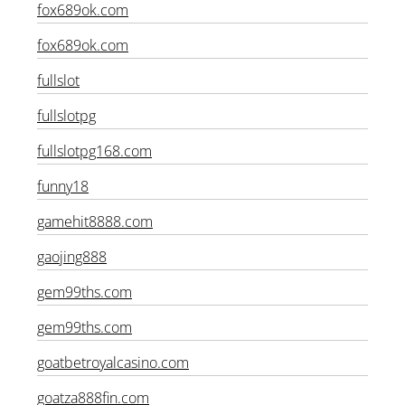
erisauto.site
etbet16888.com
faro168
fcharoenkit168.com
fcharoenkit168.com
finnivips.com
fiwdee.bet
fiwdee.win
fiwdee.win
fox689ok.com
fox689ok.com
fullslot