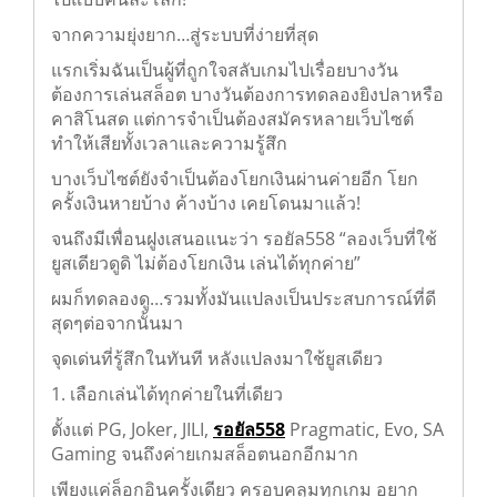
royal558 สมัครยูสเดียว เล่นได้ทุกค่ายทุกเกมส์
ความคุ้มราคาที่ทราบดีแล้วต้องบอกต่อ!
มีหลายหนที่ฉันเคยหมดอารมณ์กับการจำเป็นต้อง
“สมัครหลายยูส” เวลาอยากเปลี่ยนแปลงค่ายเกม
เปลี่ยนจำพวกเกม หรือจะโยกเงินแต่ละครั้งก็ยุ่งยาก
เสียเวลา จนถึงบางทีทำให้ไม่ได้เล่นเกมที่ต้องการ
เล่นจริงๆ
แม้กระนั้นหลังจากได้ลองเว็บไซต์ที่ รอยัล558 สมัคร
ยูสเดียว เล่นได้ทุกค่ายทุกเกมส์ …ทุกๆอย่างมันแปร
ไปแบบคนละโลก!
จากความยุ่งยาก…สู่ระบบที่ง่ายที่สุด
แรกเริ่มฉันเป็นผู้ที่ถูกใจสลับเกมไปเรื่อยบางวัน
ต้องการเล่นสล็อต บางวันต้องการทดลองยิงปลาหรือ
คาสิโนสด แต่การจำเป็นต้องสมัครหลายเว็บไซต์
ทำให้เสียทั้งเวลาและความรู้สึก
บางเว็บไซต์ยังจำเป็นต้องโยกเงินผ่านค่ายอีก โยก
ครั้งเงินหายบ้าง ค้างบ้าง เคยโดนมาแล้ว!