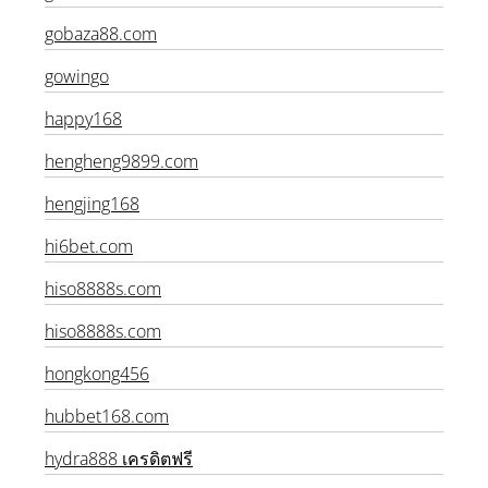
fullslotpg
fullslotpg168.com
funny18
gamehit8888.com
gaojing888
gem99ths.com
gem99ths.com
goatbetroyalcasino.com
goatza888fin.com
gobaza88.com
gowingo