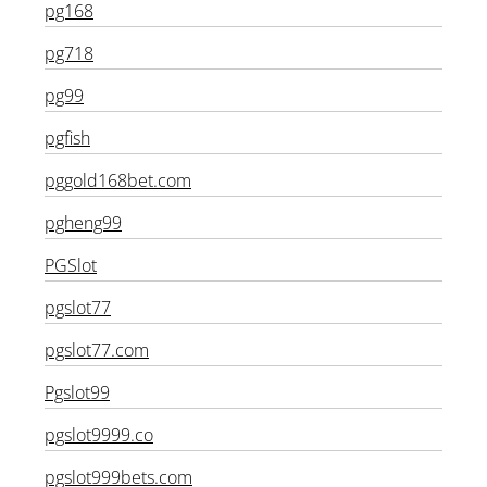
pggold168bet.com
pgheng99
PGSlot
pgslot77
pgslot77.com
Pgslot99
pgslot9999.co
pgslot999bets.com
pgslotth
pgzeus88win.com
pgสล็อต