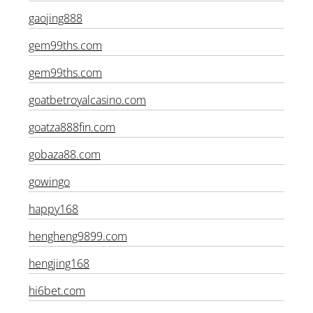
goatza888fin.com
gobaza88.com
gowingo
happy168
hengheng9899.com
hengjing168
hi6bet.com
hiso8888s.com
hiso8888s.com
hongkong456
hubbet168.com