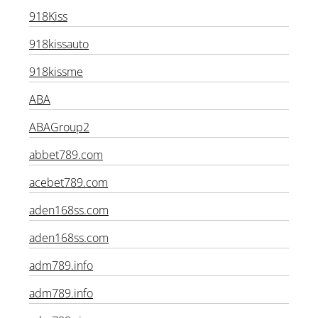
ABAGroup2
abbet789.com
acebet789.com
aden168ss.com
aden168ss.com
adm789.info
adm789.info
adm789.vip
allbet24hr
alot66
alot666