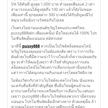
โมชั่นจัดเต็มแน่นอน สมัครเลย!
นาทีนี้
pussy888
ควรเป็นเว็บไซต์สล็อตออนไลน์
ขวัญใจของคุณอย่างไม่ต้องสงสัย เพราะว่าการเริ่ม
ต้นด้วยเว็บที่มีความน่าไว้วางใจแล้วก็ความปลอดภัย
สูง จะทำให้คุณรู้เลยว่า หัวใจสำคัญของการเล่น
สล็อตออนไลน์ไม่ใช่แค่การเลือกเกมเท่านั้นขอรับ
แต่ว่าการได้สนุกสนานกับเกมต่างๆโดยสวัสดิภาพ
ไม่ต้องวิตกกังวลว่าเว็บไซต์จะคดโกงไหม นั่นแหละ
นะครับคือสิ่งที่สำคัญที่สุด ซึ่งมือใหม่ผู้คนจำนวน
มากบางครั้งก็อาจจะเครียดกับการเลือกเว็บ แต่บอก
เลยว่า pussy888 เลือกเว็บไซต์ของพวกเรามีครบจบ
แน่นอน โปรโมชั่นจัดเต็มอีกต่างหาก ด้วยเหตุนั้น ถ้า
หากคุณไม่อยากคลาดโอกาสดีๆแบบนี้ สมัคร
สมาชิกใหม่กับพวกเราได้เลยครับผม สมัครฟรี ไร้
คุณค่าขนบธรรมเนียม คลิกเลย!
สมัครสมาชิกใหม่ พุซซี่888 pussy888win.vip
31 October 2567 Harriet เกมแทงบอลสุดมันส์
พุซซี่888ไม่จำกัดยอดโอน Top 53