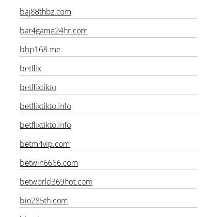
betflixtikto
betflixtikto.info
betflixtikto.info
betm4vip.com
betwin6666.com
betworld369hot.com
bio285th.com
bitcoin
bluewin8888.info
bluewin8888.info
bonus888