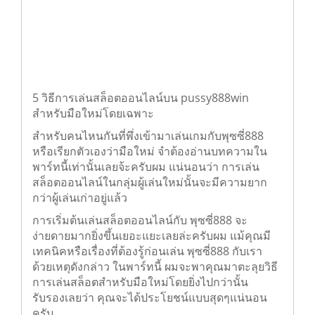
สำหรับมือใหม่โดยเฉพาะ
สำหรับคนไหนกันที่พึ่งเข้ามาเล่นเกมกับพุซซี่888
หรือเรียกตัวเองว่ามือใหม่ จำต้องอ่านบทความใน
พาร์ทนี้เท่านั้นเลยจ้ะครับผม แน่นอนว่า การเล่น
สล็อตออนไลน์ในกลุ่มผู้เล่นใหม่นั้นจะมีความยาก
กว่าผู้เล่นเก่าอยู่แล้ว
การเริ่มต้นเล่นสล็อตออนไลน์กับ พุซซี่888 จะ
ง่ายดายมากยิ่งขึ้นเยอะแยะเลยล่ะครับผม แม้คุณมี
เทคนิคหรือเรื่องที่ต้องรู้ก่อนเล่น พุซซี่888 กับเรา
ด้วยเหตุดังกล่าว ในพาร์ทนี้ ผมจะพาคุณมาตะลุยวิธี
การเล่นสล็อตสำหรับมือใหม่โดยยิ่งไปกว่านั้น
รับรองเลยว่า คุณจะได้ประโยชน์แบบสุดๆแน่นอน
ครับ
• โหมดทดสอบเล่น: มือใหม่ทุกคนควรจะเริ่มด้วย
โหมดทดสอบเล่นก่อนเสมอ เพื่อทำความเข้าใจกติกา
การชำระเงิน หรือแม้กระทั้งฟีพบร์พิเศษต่างๆของ
เกม เพื่อคุณรู้เรื่องเกมนั้นๆมากเพิ่มขึ้น ซึ่งเกมสล็อต
ของพวกเรามีนานัปการแนว ด้วยเหตุนั้น การทดลอง
เล่นจะช่วยให้คุณเลือกเกมที่สมควรได้มากขึ้นอีก