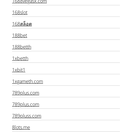
188betth
1xbetth
1xbit1
1xgameth.com
789plus.com
789plus.com
789pluss.com
8lots.me
918Kiss
918kissauto
918kissme
ABA