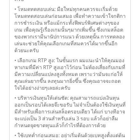
ด้วยนะครับ
• เลือกเกม RTP สูง: ในขั้นแรก ผมแนะนำให้คุณมอง
หาเกมที่มีค่า RTP สูงเอาไว้ก่อน ไม่ต้องเสี่ยงกับเกมที่
มีความเปลี่ยนแปลงสูงทั้งหมด เพราะว่ามันจะก่อให้
คุณเล่นยากขึ้น ลงทุนมากยิ่งขึ้น ซึ่งคุณอาจจะถอด
ใจได้อย่างง่ายๆเลยล่ะครับ
• บริหารเงินทุนให้เด่นชัด: คุณสามารถแบ่งเงินทุน
ออกเป็นรอบได้เลยจ๊ะขอรับ ไม่จำเป็นต้องใช้เงินทุนที่
มีสำหรับเพื่อการเล่นสล็อตรอบเดียว ได้แก่ บางทีอาจ
จะแบ่งเป็น 3 ส่วนสำหรับเล่น 3 รอบ แล้วก็อย่าลืม
กำหนดจุดขาดทุนแล้วก็กำไรที่ต้องการด้วย
• ใช้เบทต่ำก่อนเสมอ: อย่าเริ่มต้นด้วยเบทสูงตั้งแต่ต้น
นะครับ ควรที่จะใช้เบทต่ำสำหรับเพื่อการเล่นก่อน
เสมอ เพราะนี่เป็นการสำรวจและทดลองเกมว่ามีรอบ
การจ่ายเงินรางวัลดีหรือไม่ หากมีสัญญาณที่ดี คุณ
จะเพิ่มเบทคราวหลังก็ยังได้เลยขอรับ
• อย่าเล่นนานเหลือเกิน: คนไม่ใช่น้อยถามผมจำนวน
ไม่ใช่น้อยว่า ควรเล่นนานมากแค่ไหน? การเล่นนาน