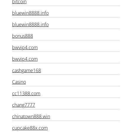
bwvip4.com
bwvip4.com
cashgame168
Casino
cc11388.com
chang7777
chinatown888.win
cupcake88x.com
daruma1688.com
dgb222hot.com
dr888
dr888bet.com