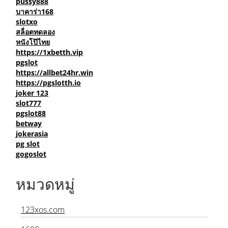
https://pgslotth.io
joker 123
slot777
pgslot88
betway
jokerasia
pg slot
gogoslot
หมวดหมู่
123xos.com
1688vegasx.com
168slot
168สล็อต
188bet