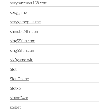
sing55fun.com
sing55fun.com
six9game.win
Slot
Slot Online
Slotxo
slotxo24hr
soibet
spbetflik888.com
spbetflik888.com
sqgame555s.com