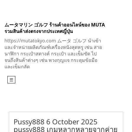
Skip
to
content
ムータマリン ゴルフ ร้านค้าออนไลน์ของ MUTA
รวมสินค้าส่งตรงจากประเทศญี่ปุ่น
https://mutatokyo.com ムータ ゴルフ นำเข้า
และจำหน่ายผลิตภัณฑ์เครื่องหนังสุดหรู เช่น สาย
นาฬิกา กระเป๋าสตางค์ กระเป๋า และเข็มขัด ไป
จนถึงสินค้าต่างๆ เช่น พวงกุญแจ กระดุมข้อมือ
และเข็มกลัด
☰
Pussy888 6 October 2025
pussy888 เกมหลากหลายจากค่าย