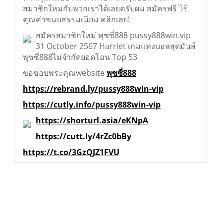
ขอขอบพระคุณwebsite
พุซซี่888
https://rebrand.ly/pussy888win-vip
https://cutly.info/pussy888win-vip
https://shorturl.asia/eKNpA
https://cutt.ly/4rZc0bBy
https://t.co/3GzQJZ1FVU
Slotxo เว็บสล็อตอนไลน์รีวิว 5 ดาว ไม่หน้าม้า Top 91 by
Coral slotxo24hr.run Cash back 5,000 บาท กราฟฟิกสวย
กระแทกตาป๊อกเด้ง กีฬา หวย ยิงปลา ครบ slotxo24hr สล็อต
ค่ายดัง ที่คุณห้ามพลาด 20 ต.ค. 2025
Pgslot99 31 ตุลาคม 25 Pg99 เว็บตรง เล่นง่าย คนไทยคุ้น
เคย แจกวันเกิดรับ 300 บาท อัปเดทเกมใหม่ได้ก่อนใคร ถอน