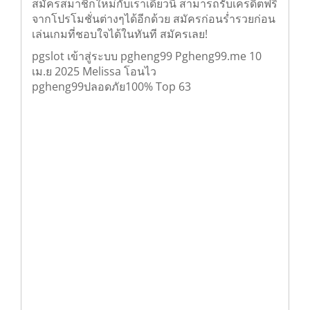
สมัครสมาชิกใหม่กับเราเดี๋ยวนี้ สามารถรับเครดิตฟรี
จากโปรโมชั่นต่างๆได้อีกด้วย สมัครก่อนร่ำรวยก่อน
เล่นเกมที่ชอบใจได้ในทันที สมัครเลย!
pgslot เข้าสู่ระบบ pgheng99 Pgheng99.me 10
เม.ย 2025 Melissa โอนไว
pgheng99ปลอดภัย100% Top 63
ขอขอบคุณweb
pgslot
https://bit.ly/pgheng99-me
https://rebrand.ly/pgheng99-me