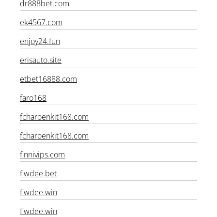
finnivips.com
fiwdee.bet
fiwdee.win
fiwdee.win
fox689ok.com
fox689ok.com
fullslot
fullslotpg
fullslotpg168.com
funny18
gamehit8888.com