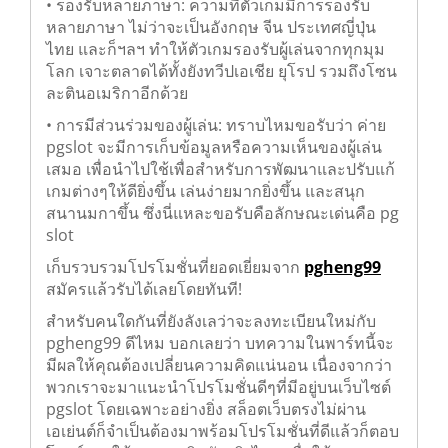
• รองรับหลายภาษา: ความที่ตัวเกมมีการรองรับ
หลายภาษา ไม่ว่าจะเป็นอังกฤษ จีน ประเทศญี่ปุ่น
ไทย และก็ฯลฯ ทำให้ตัวเกมรองรับผู้เล่นจากทุกมุม
โลก เจาะตลาดได้ทั้งยังทวีปเอเชีย ยุโรป รวมถึงโซน
ละตินอเมริกาอีกด้วย
• การมีส่วนร่วมของผู้เล่น: ทราบไหมขอรับว่า ค่าย
pgslot จะมีการเก็บข้อมูลหรือความเห็นของผู้เล่น
เสมอ เพื่อนำไปใช้เพื่อสำหรับการพัฒนาและปรับแก้
เกมต่างๆให้ดียิ่งขึ้น เล่นง่ายมากยิ่งขึ้น และสนุก
สนานมกาขึ้น ซึ่งนี่แหละขอรับคือลักษณะเด่นคือ pg
slot
เก็บรวบรวมโปรโมชั่นที่ยอดเยี่ยมจาก
pgheng99
สมัครแล้วรับได้เลยโดยทันที!
สำหรับคนใดกันที่ยังลังเลว่าจะลงทะเบียนใหม่กับ
pgheng99 ดีไหม บอกเลยว่า บทความในพาร์ทนี้จะ
มีผลให้คุณต้องเปลี่ยนความคิดแน่นอน เนื่องจากว่า
พวกเราจะมาแนะนำโปรโมชั่นดีๆที่มีอยู่บนเว็บไซต์
pgslot โดยเฉพาะอย่างยิ่ง สล็อตเว็บตรงไม่ผ่าน
เอเย่นต์ก็จำเป็นต้องมาพร้อมโปรโมชั่นที่ดีแล้วก็ตอบ