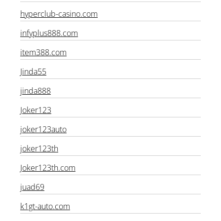
joker123th
Joker123th.com
juad69
k1gt-auto.com
khumsup888.me
kimchibetbet.com
kingxxxbet123.com
kiss918
kitti999vip.com
ktv4sd.com
lala55-casino.com
lalikabetsgame.com