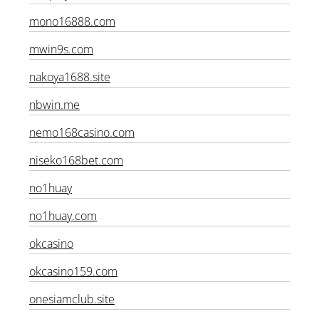
no1huay.com
okcasino
okcasino159.com
onesiamclub.site
onoplus168.com
p2vvip
pananthai99.com
pananthai99.com
PG
PG Slot
PG Slot เว็บใหม่
pg168