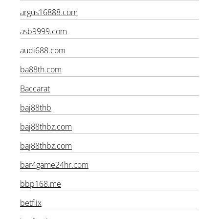
baj88thbz.com
bar4game24hr.com
bbp168.me
betflix
betflixtikto
betflixtikto.info
betflixtikto.info
betm4vip.com
betwin6666.com
betworld369hot.com
bio285th.com
bitcoin