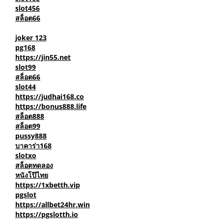
บาคาร่า168
slotxo
สล็อตทดลอง
หนังโป๊ไทย
https://1xbetth.vip
pgslot
https://allbet24hr.win
https://pgslotth.io
joker 123
slot777
pgslot88
betway
jokerasia
pg slot
gogoslot
หมวดหมู่
123xos.com
1688vegasx.com