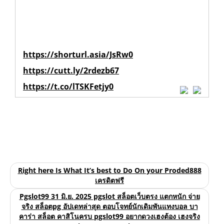
Right here Is What It’s best to Do On your Proded888
เครดิตฟรี
Pgslot99 31 มิ.ย. 2025 pgslot สล็อตเว็บตรง แตกหนัก จ่าย
จริง สล็อตpg อัปเดทล่าสุด ตอบโจทย์นักเดิมพันแทงบอล บา
คาร่า สล็อต คาสิโนครบ pgslot99 อยากดวงเฮงต้อง เฮงจริง
Top 44 by Everette pgheng99.me
ค้นหา
สำหรับ:
https://918kissauto.xyz
ดูหนังออนไลน์
sa gaming
joker123
http://www.movie87hd.com
https://www.pussy888play.com
https://pussy888win.com
sexybaccarat
https://www.pgslot.golf