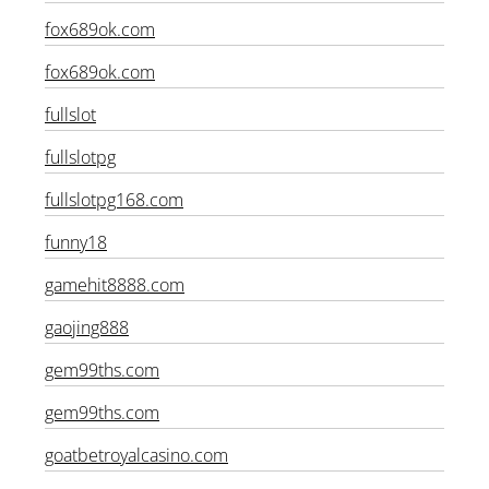
gaojing888
gem99ths.com
gem99ths.com
goatbetroyalcasino.com
goatza888fin.com
gobaza88.com
gowingo
happy168
hengheng9899.com
hengjing168
hi6bet.com
hiso8888s.com