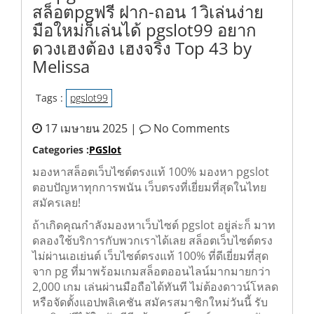
สล็อตpgฟรี ฝาก-ถอน 1วิเล่นง่าย
มือใหม่ก็เล่นได้ pgslot99 อยาก
ดวงเฮงต้อง เฮงจริง Top 43 by
Melissa
Tags :
pgslot99
17 เมษายน 2025 |
No Comments
Categories :
PGSlot
มองหาสล็อตเว็บไซต์ตรงแท้ 100% มองหา pgslot
ตอบปัญหาทุกการพนัน เว็บตรงที่เยี่ยมที่สุดในไทย
สมัครเลย!
ถ้าเกิดคุณกำลังมองหาเว็บไซต์ pgslot อยู่ล่ะก็ มาท
ดลองใช้บริการกับพวกเราได้เลย สล็อตเว็บไซต์ตรง
ไม่ผ่านเอเย่นต์ เว็บไซต์ตรงแท้ 100% ที่ดีเยี่ยมที่สุด
จาก pg ที่มาพร้อมเกมสล็อตออนไลน์มากมายกว่า
2,000 เกม เล่นผ่านมือถือได้ทันที ไม่ต้องดาวน์โหลด
หรือจัดตั้งแอปพลิเคชัน สมัครสมาชิกใหม่วันนี้ รับ