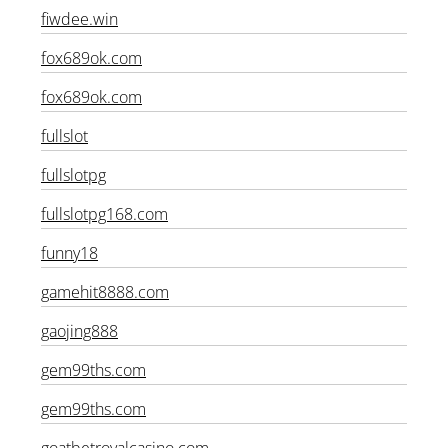
fiwdee.win
fiwdee.win
fox689ok.com
fox689ok.com
fullslot
fullslotpg
fullslotpg168.com
funny18
gamehit8888.com
gaojing888
gem99ths.com
gem99ths.com