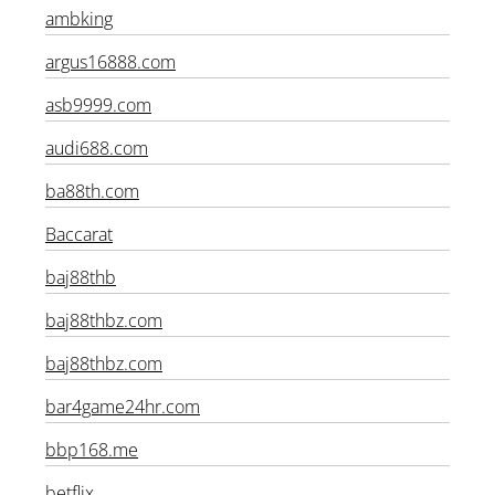
ambking
argus16888.com
asb9999.com
audi688.com
ba88th.com
Baccarat
baj88thb
baj88thbz.com
baj88thbz.com
bar4game24hr.com
bbp168.me