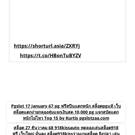
https://shorturl.asia/ZXRYj
https://t.co/HBonTuBYZV
Pgslot 17 January 67 pg ฟรีสปินแตกหนัก สล็อตpgแท้ เว็บ
สล็อตแตกง่ายกลุองสุ่มแจกเงินสด 10,000 pg แจกสบัดแตก
หนักไม่ไหว Top 15 by Kurtis pgslotzaa.com
สล็อต 27 ธันวาคม 68 918kissauto ทดลองเล่นสล็อต918