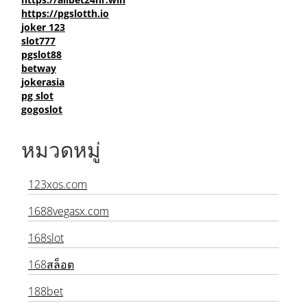
pgslot
https://allbet24hr.win
https://pgslotth.io
joker 123
slot777
pgslot88
betway
jokerasia
pg slot
gogoslot
หมวดหมู่
123xos.com
1688vegasx.com
168slot
168สล็อต
188bet