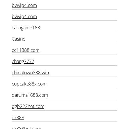
bonus888
bwvip4.com
bwvip4.com
cashgame168
Casino
cc11388.com
chang7777
chinatown888.win
cupcake88x.com
daruma1688.com
dgb222hot.com
dr888