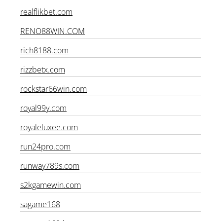
ramclubx.com
realflikbet.com
RENO88WIN.COM
rich8188.com
rizzbetx.com
rockstar66win.com
royal99y.com
royaleluxee.com
run24pro.com
runway789s.com
s2kgamewin.com
sagame168