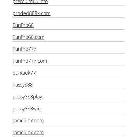
premium66.info
proded888x.com
PunPro66
PunPro66.com
PunPro777
PunPro777.com
puntaek77
Pussy888
pussy888play
pussy888win
ramclubx.com