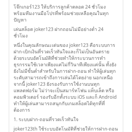
โจ๊กเกอร์123 ให้บริการลูกค้าตลอด 24 ชั่วโมง
พร้อมทีมงานมือโปรที่พร้อมช่วยเหลือคุณในทุก
ปัญหา
เล่นสล็อต joker123 ฝากถอนไม่มีอย่างต่ำ 24
ชั่วโมง
หนึ่งในคุณลักษณะเด่นของ joker123 คือระบบการ
ฝาก-เบิกเงินที่รวดเร็วทันใจและก็ไม่เป็นอันตราย
ด้วยระบบอัตโนมัติที่ช่วยทำให้กระบวนการทำ
ธุรกรรมใช้เวลาเพียงแค่ไม่กี่วินาทีเพียงแค่นั้น ทั้งยัง
ยังไม่มีขั้นต่ำสำหรับในการฝาก-ถอน ทำให้ผู้เล่นทุก
ระดับสามารถเข้าถึงการเล่นได้โดยง่าย นอกเหนือ
จากนี้ joker123 ยังรองรับการใช้งานบนทุก
แพลตฟอร์ม ไม่ว่าจะเป็นสมาร์ทโฟน แท็บเล็ต หรือ
คอมพิวเตอร์ รองรับอีกทั้งระบบ iOS และก็ Android
ทำให้ผู้เล่นสามารถสนุกกับเกมสล็อตได้ทุกที่ที่
ต้องการ
1. ระบบฝาก-ถอนที่รวดเร็วทันใจ
joker123th ใช้ระบบอัตโนมัติที่ช่วยให้การฝาก-ถอน