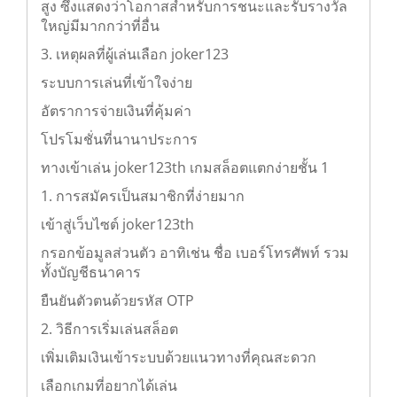
สูง ซึ่งแสดงว่าโอกาสสำหรับการชนะและรับรางวัล
ใหญ่มีมากกว่าที่อื่น
3. เหตุผลที่ผู้เล่นเลือก joker123
ระบบการเล่นที่เข้าใจง่าย
อัตราการจ่ายเงินที่คุ้มค่า
โปรโมชั่นที่นานาประการ
ทางเข้าเล่น joker123th เกมสล็อตแตกง่ายชั้น 1
1. การสมัครเป็นสมาชิกที่ง่ายมาก
เข้าสู่เว็บไซต์ joker123th
กรอกข้อมูลส่วนตัว อาทิเช่น ชื่อ เบอร์โทรศัพท์ รวม
ทั้งบัญชีธนาคาร
ยืนยันตัวตนด้วยรหัส OTP
2. วิธีการเริ่มเล่นสล็อต
เพิ่มเติมเงินเข้าระบบด้วยแนวทางที่คุณสะดวก
เลือกเกมที่อยากได้เล่น