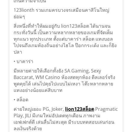
ไปจนถึงเกมท้องถิ่นอย่างไฮโล ป๊อกกระเด้ง และก็ยิง
ปลา
• บาคาร่า
มีหลายค่ายให้เลือกทั้งยัง SA Gaming, Sexy
Baccarat, WM Casino ห้องสดทุกห้อง ดีลเลอร์จริง
พูดคุยได้ เล่นไปคุยไปแบบไม่เหงา โต๊ะหลากหลาย
แทงอย่างน้อยแค่สิบบาท
• สล็อต
ค่ายใหญ่เยอะ PG, Joker,
lion123สล็อต
Pragmatic
Play, JILI มีเกมใหม่อัปเดตทุกเดือน ภาพงาม
เอฟเฟกต์ดี เล่นลื่นไม่สะดุด มีระบบทดสอบเล่นก่อน
ลงเงินจริงด้วย
• พนันบอล
ราคาน้ำดี มีบอลให้เลือกแทงทุกลีกทั้งยังเล็กใหญ่
บอลไทยก็มี ครบทุกตลาดตั้งแต่เต็ง สเต็ป สูงต่ำ ครึ่ง
แรกเต็มเวลา เปิดให้แทงกันแบบเรียลไทม์
• เกมอื่นๆ