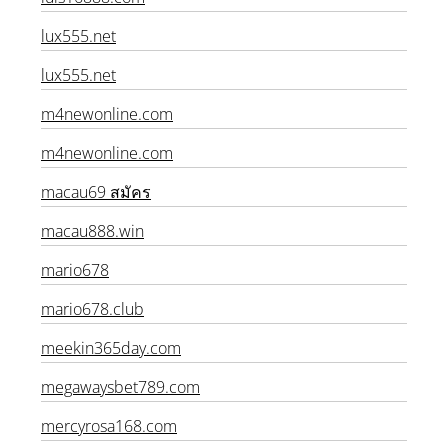
lockdown168 เข้าสู่ระบบ
london6789.com
lot888
luis16888.com
lux555.net
lux555.net
m4newonline.com
m4newonline.com
macau69 สมัคร
macau888.win
mario678