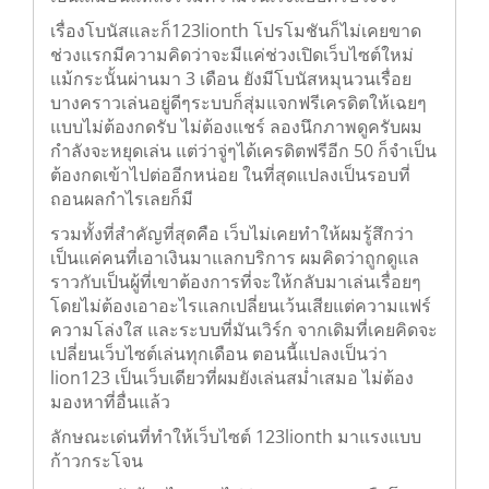
ต้องกดเข้าไปต่ออีกหน่อย ในที่สุดแปลงเป็นรอบที่
ถอนผลกำไรเลยก็มี
รวมทั้งที่สำคัญที่สุดคือ เว็บไม่เคยทำให้ผมรู้สึกว่า
เป็นแค่คนที่เอาเงินมาแลกบริการ ผมคิดว่าถูกดูแล
ราวกับเป็นผู้ที่เขาต้องการที่จะให้กลับมาเล่นเรื่อยๆ
โดยไม่ต้องเอาอะไรแลกเปลี่ยนเว้นเสียแต่ความแฟร์
ความโล่งใส และระบบที่มันเวิร์ก จากเดิมที่เคยคิดจะ
เปลี่ยนเว็บไซต์เล่นทุกเดือน ตอนนี้แปลงเป็นว่า
lion123 เป็นเว็บเดียวที่ผมยังเล่นสม่ำเสมอ ไม่ต้อง
มองหาที่อื่นแล้ว
ลักษณะเด่นที่ทำให้เว็บไซต์ 123lionth มาแรงแบบ
ก้าวกระโจน
• ระบบหลังบ้านไวมาก ไม่ว่าจะฝาก ถอน หรือโยก
เงิน
• รองรับทุกแบงค์ไทยและก็ทรูวอเลท เพิ่มผ่านมือถือ
ได้ในไม่กี่คลิก
• มีระบบระเบียบแนะนำเพื่อนพ้องพร้อมรับค่าคอม
ถาวร ยิ่งชวนมากมาย ยิ่งได้มากมาย