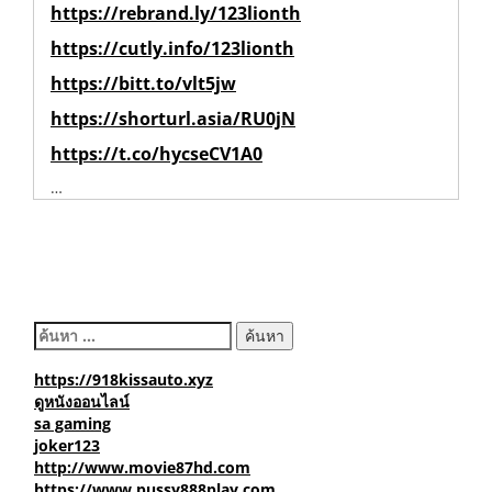
ข้าม แค่ลองเปิดใจสมัคร แล้วคุณจะเข้าดวงใจว่า
เพราะเหตุไรเว็บไซต์นี้ถึงกลายเป็นเว็บไซต์ประจำ
ของผมในเวลาแค่ไม่กี่วัน
slot lion123 7 พ.ย. 68 Marcel คาสิโน 123lionth ที่
ฮิตที่สุด Top 64
ขอขอบคุณมากเว็บ
123lionth
https://rebrand.ly/123lionth
https://cutly.info/123lionth
https://bitt.to/vlt5jw
https://shorturl.asia/RU0jN
https://t.co/hycseCV1A0
…