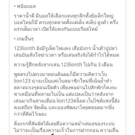
123lionth ยังมีรูเล็ต ไพ่แคง เสือมังกร น้ำเต้าปูปลา
เล่นบันเทิงใจฆ่าเวลา หรือเล่นจริงจังได้กำไรได้หมด
ความรู้สึกหลังจากเล่น 123lionth ไปเกิน 3 เดือน
พูดตรงไปตรงมาตอนต้นผมก็มีความคิดว่าเว็บ
lion123 น่าจะเป็นแค่เว็บสมาชิกใหม่ที่เน้นย้ำทำ
ตลาดแรงๆตอนเปิดตัว เพียงพอผ่านไปสักพักก็คงจะ
ซาเหมือนที่หลายเว็บเป็น แต่แปลงเป็นว่าหลังจาก
เล่นมาเกินสามเดือน lion123สล็อต เว็บไซต์แห่งนี้ยัง
คงเสถียร จัดเต็ม และมองพัฒนาโดยตลอดมากยิ่ง
กว่าที่คิดไว้เยอะ
สิ่งแรกที่สัมผัสได้เลยคือความสม่ำเสมอของระบบ
ไม่ว่าจะเป็นเรื่องความเร็วในการฝากถอน ความลื่น
ของเกม
lion123สล็อต
หรือความแน่นของการ
บริการ ทุกสิ่งยังคงมาตรฐานเดิมแบบไม่มีตก ผมเล่น
บาคาร่าทุกวี่ทุกวัน มีทั้งได้รวมทั้งเสียตามธรรมชาติ
ของเกม แต่ไม่รู้สึกว่าเว็บไซต์แห่งนี้เล่นlion123 แล้ว
ฝืดหรือแพ้ไม่ดีเหมือนปกติเลย ทุกตาที่ลงรู้สึกได้ว่า
ระบบแฟร์จริง ไม่ล็อก ไม่เบี้ยว ไม่มีอาการแทงถูกแต่
ว่าเครดิตไม่เข้าแบบที่เคยเจอในบางเว็บเก่าๆ