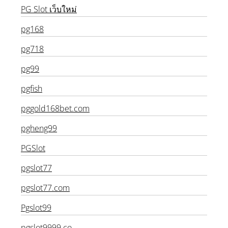
pananthai99.com
pananthai99.com
PG
PG Slot
PG Slot เว็บใหม่
pg168
pg718
pg99
pgfish
pggold168bet.com
pgheng99
PGSlot