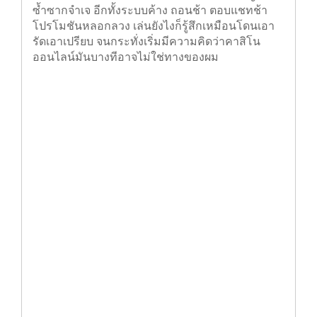
ซ้ำซากจำเจ อีกทั้งระบบค้าง ถอนช้า ตอบแชทช้า
โปรโมชันหลอกลวง เล่นยังไงก็รู้สึกเหมือนโดนเอา
รัดเอาเปรียบ จนกระทั่งเริ่มมีความคิดว่าคาสิโน
ออนไลน์มันบางทีอาจไม่ใช่ทางของผม
แม้กระนั้นแล้ววันหนึ่ง เพื่อนพ้องในกลุ่มไลน์สายปั่น
ก็โยนลิงก์เว็บไซต์มาเว็บหนึ่ง ชื่อว่า
lion123สล็อต
ผมมองดูชื่อและมีความคิดว่าแปลกๆดี ไม่เสมือนชื่อ
เว็บไซต์ทั่วไป พอคลิกเข้าไปก็เริ่มรู้สึกได้ถึงความ
ต่างตั้งแต่หน้าแรก123lionth เว็บนี้หน้าตาไม่เน้นย้ำ
เวอร์วัง กลับใช้งานง่าย ลื่นทุกคลิก ไม่ต้องโหลดแอ