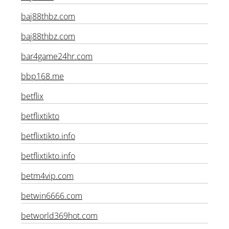
audi688.com
ba88th.com
Baccarat
baj88thb
baj88thbz.com
baj88thbz.com
bar4game24hr.com
bbp168.me
betflix
betflixtikto
betflixtikto.info