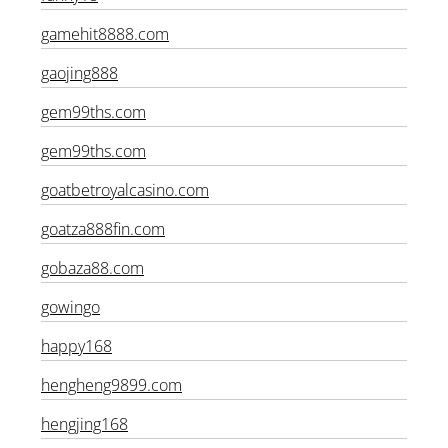
fullslot
fullslotpg
fullslotpg168.com
funny18
gamehit8888.com
gaojing888
gem99ths.com
gem99ths.com
goatbetroyalcasino.com
goatza888fin.com
gobaza88.com