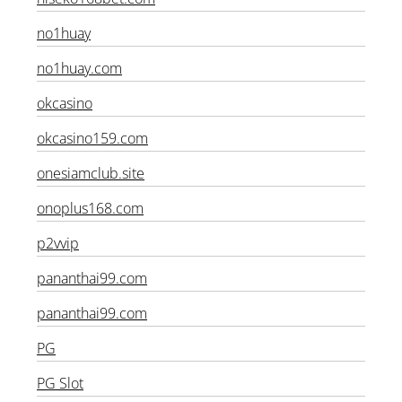
nakoya1688.site
nbwin.me
nemo168casino.com
niseko168bet.com
no1huay
no1huay.com
okcasino
okcasino159.com
onesiamclub.site
onoplus168.com
p2vvip