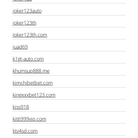
item388.com
Jinda55
jinda888
Joker123
joker123auto
joker123th
Joker123th.com
juad69
k1gt-auto.com
khumsup888.me
kimchibetbet.com