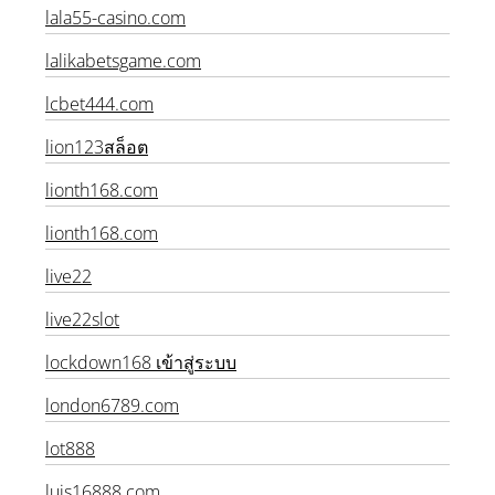
kingxxxbet123.com
kiss918
kitti999vip.com
ktv4sd.com
lala55-casino.com
lalikabetsgame.com
lcbet444.com
lion123สล็อต
lionth168.com
lionth168.com
live22
live22slot