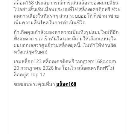
สล็อต168 ประสบการณ์การเล่นสล็อตของผมเปลี่ยน
ไปอย่างสิ้นเชิงเมื่อพบระบบที่ใช่ สล็อตเครดิตฟรี ช่วย
ลดการเสี่ยงในทีแรกๆ ส่วน ระบบออโต้ ก็เข้ามาช่วย
เพิ่มความลื่นไหลในการดำเนินชีวิต
ถ้าเกิดคุณกำลังมองหาความบันเทิงรูปแบบใหม่ที่อีก
ทั้งสะดวก รวดเร็วทันใจ และมีเกมให้เลือกแบบจุใจ
ผมบอกเลยว่าศูนย์รวมสล็อตยุคนี้…ไม่ทำให้ท่านผิด
หวังแน่ๆครับผม!
เกมสล็อต123 สล็อตเครดิตฟรี tangtem168c.com
20 กรกฎาคม 2026 Ira โอนไว สล็อตเครดิตฟรีไม่
ล็อคยูส Top 17
ขอขอบพระคุณที่มา
สล็อต168