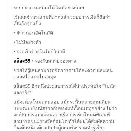
ระบบฝาก-ถอนออโต้ ไม่มีอย่างน้อย
เว้นแต่จำนวนเกมที่มากแล้ว ระบบการเงินก็ถือว่า
เป็นอีกจุดแข็ง
• ฝาก-ถอนอัตโนมัติ
• ไม่มีอย่างต่ำ
• รวดเร็วข้างในไม่กี่วินาที
สล็อต55
• รองรับหลายช่องทาง
ช่วยให้ผู้เล่นสามารถจัดการรายได้สะดวก และเล่น
ตลอดได้แบบไม่สะดุด
สล็อต55 อีกหนึ่งประสบการณ์ที่น่าประทับใจ “โบนัส
แจกจริง”
แม้จะเป็นโหมดทดสอบ แม้กระนั้นหลายเกมเลียน
แบบระบบโบนัสราวกับของแท้ทั้งหมดทุกอย่าง ไม่ว่า
จะเป็นการสุ่มแจ็คพอต หรือการเข้าโหมดพิเศษที่
สามารถชนะรางวัลก้อนโต ทำให้ผมได้สัมผัสความ
ตื่นเต้นชนิดเดียวกันกับผู้เล่นจริงๆรวมทั้งรู้เรื่อง