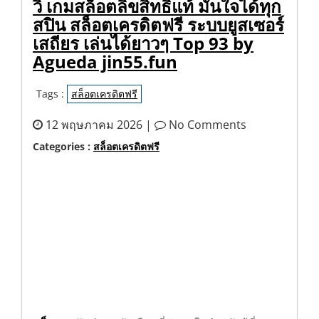
วิ เกมสล็อตลิขสิทธิ์แท้ มั่นใจได้ทุก
สปิน สล็อตเครดิตฟรี ระบบยูสเซอร์
เสถียร เล่นได้ยาวๆ Top 93 by
Agueda jin55.fun
Tags :
สล็อตเครดิตฟรี
12 พฤษภาคม 2026 |
No Comments
Categories :
สล็อตเครดิตฟรี