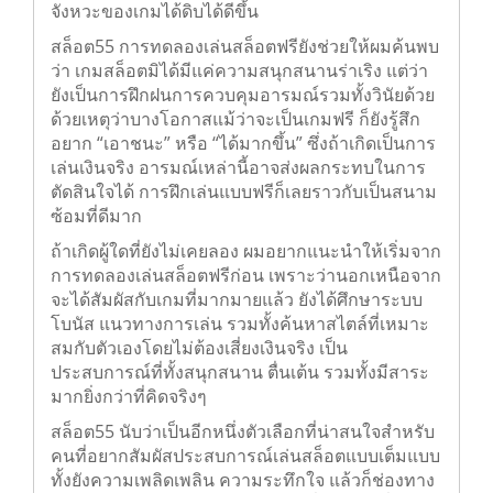
จังหวะของเกมได้ดิบได้ดีขึ้น
สล็อต55 การทดลองเล่นสล็อตฟรียังช่วยให้ผมค้นพบ
ว่า เกมสล็อตมิได้มีแค่ความสนุกสนานร่าเริง แต่ว่า
ยังเป็นการฝึกฝนการควบคุมอารมณ์รวมทั้งวินัยด้วย
ด้วยเหตุว่าบางโอกาสแม้ว่าจะเป็นเกมฟรี ก็ยังรู้สึก
อยาก “เอาชนะ” หรือ “ได้มากขึ้น” ซึ่งถ้าเกิดเป็นการ
เล่นเงินจริง อารมณ์เหล่านี้อาจส่งผลกระทบในการ
ตัดสินใจได้ การฝึกเล่นแบบฟรีก็เลยราวกับเป็นสนาม
ซ้อมที่ดีมาก
ถ้าเกิดผู้ใดที่ยังไม่เคยลอง ผมอยากแนะนำให้เริ่มจาก
การทดลองเล่นสล็อตฟรีก่อน เพราะว่านอกเหนือจาก
จะได้สัมผัสกับเกมที่มากมายแล้ว ยังได้ศึกษาระบบ
โบนัส แนวทางการเล่น รวมทั้งค้นหาสไตล์ที่เหมาะ
สมกับตัวเองโดยไม่ต้องเสี่ยงเงินจริง เป็น
ประสบการณ์ที่ทั้งสนุกสนาน ตื่นเต้น รวมทั้งมีสาระ
มากยิ่งกว่าที่คิดจริงๆ
สล็อต55 นับว่าเป็นอีกหนึ่งตัวเลือกที่น่าสนใจสำหรับ
คนที่อยากสัมผัสประสบการณ์เล่นสล็อตแบบเต็มแบบ
ทั้งยังความเพลิดเพลิน ความระทึกใจ แล้วก็ช่องทาง