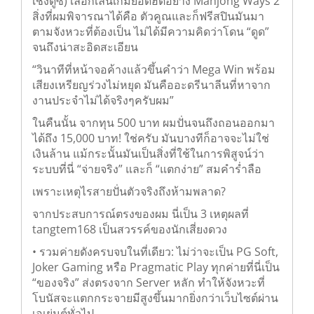
เชิงดูซิ) เลือกเล่นเกมยอดฮิตอย่าง Mahjong Ways 2
สิ่งที่ผมพิจารณาได้คือ ตัวคูณและก็ฟรีสปินมันมา
ตามจังหวะที่ต้องเป็น ไม่ได้มีความคิดว่าโดน “ดูด”
จนถึงน่าสะอิดสะเอียน
“วินาทีที่หน้าจอค้างแล้วขึ้นคำว่า Mega Win พร้อม
เสียงเหรียญร่วงไม่หยุด มันคืออะดรีนาลีนที่หาจาก
งานประจำไม่ได้จริงๆครับผม”
ในคืนนั้น จากทุน 500 บาท ผมปั่นจนถึงถอนออกมา
ได้ถึง 15,000 บาท! ใช่ครับ มันบางทีก็อาจจะไม่ใช่
เงินล้าน แม้กระนั้นมันเป็นสิ่งที่ใช้ในการพิสูจน์ว่า
ระบบที่นี่ “จ่ายจริง” และก็ “แตกง่าย” สมคำร่ำลือ
เพราะเหตุไรสายปั่นตัวจริงถึงห้ามพลาด?
จากประสบการณ์ตรงของผม นี่เป็น 3 เหตุผลที่
tangtem168 เป็นสวรรค์ของนักเสี่ยงดวง
• รวมค่ายดังครบจบในที่เดียว: ไม่ว่าจะเป็น PG Soft,
Joker Gaming หรือ Pragmatic Play ทุกค่ายที่นี่เป็น
“ของจริง” ส่งตรงจาก Server หลัก ทำให้จังหวะที่
โบนัสจะแตกกระจายมีสูงขึ้นมากยิ่งกว่าเว็บไซต์ผ่าน
เอเย่นต์ทั่วไป