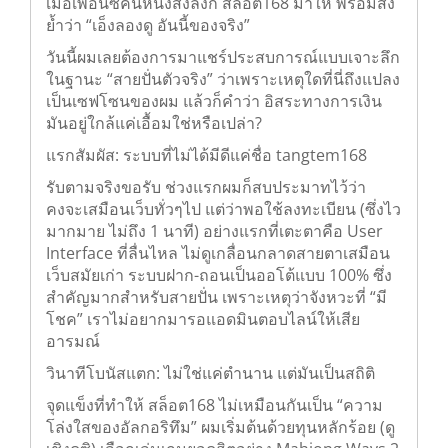
เมื่อเพื่อนซี้คนหนึ่งส่งลิงก์ สล็อต168 มาให้ พร้อมสั่ง
ย้ำว่า “เอ็งลองดู อันนี้ของจริง”
วันนี้ผมเลยต้องการมาแชร์ประสบการณ์แบบเจาะลึก
ในฐานะ “สายปั่นตัวจริง” ว่าเพราะเหตุใดที่นี่ถึงแปลง
เป็นเซฟโซนของผม แล้วก็คำว่า อิสระทางการเงิน
มันอยู่ใกล้แค่เอื้อมใช่หรือเปล่า?
แรกสัมผัส: ระบบที่ไม่ได้มีดีแค่ชื่อ tangtem168
รับตามจริงขอรับ ช่วงแรกผมก็สบประมาทไว้ว่า
คงจะเสมือนเว็บทั่วๆไป แต่ว่าพอใช้ลงทะเบียน (ซึ่งไว
มากมาย ไม่ถึง 1 นาที) อย่างแรกที่เตะตาคือ User
Interface ที่ลื่นไหล ไม่ดูเกลื่อนกลาดสายตาเสมือน
เว็บสมัยเก่า ระบบฝาก-ถอนเป็นออโต้แบบ 100% ซึ่ง
สำคัญมากสำหรับสายปั่น เพราะเหตุว่าจังหวะที่ “มี
โชค” เราไม่อยากมารอแอดมินตอบไลน์ให้เสีย
อารมณ์
วินาทีโบนัสแตก: ไม่ใช่แค่ตำนาน แต่มันเป็นสถิติ
จุดแข็งที่ทำให้ สล็อต168 ไม่เหมือนกันเป็น “ความ
โล่งใสของอัลกอริทึม” ผมเริ่มต้นด้วยทุนหลักร้อย (ดู