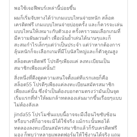
พอใช้เจอฟีพบร์เหล่านี้บ่อยขึ้น
ผมก็เริ่มจับทางได้ว่าเกมแบบไหนจ่ายหนัก สล็อต
เครดิตฟรี เกมแบบไหนจ่ายบ่อยครั้ง และก็ควรจะเล่น
แบบไหนให้เหมาะกับตัวเอง ครั้งคราวผมเลือกเกมที่
มีความผันผวนต่ำ เพื่อเน้นย้ำเล่นได้นานๆและก็
สะสมกำไรเล็กๆแต่ว่าเป็นประจำ แต่ว่าหากต้องการ
ลุ้นหนักก็จะเลือกเกมที่มีโบนัสใหญ่และก็ตัวคูณสูง
สล็อตเครดิตฟรี โปรดีๆเพียงแค่ ลงทะเบียนเป็น
สมาชิกเพียงแค่นั้น!!
สิ่งหนึ่งที่ดึงดูดความสนใจตั้งแต่ทีแรกเลยก็คือ
สล็อต55 โปรดีๆเพียงแค่ลงทะเบียนสมัครสมาชิก
เพียงแค่นั้น ซึ่งจำเป็นต้องบอกตามตรงว่ามันเป็นจุด
เริ่มแรกที่ทำให้ผมกล้าทดลองเล่นมากขึ้นเรื่อยๆแบบ
ไม่ต้องลังเล
jinda55 โปรโมชั่นแบบนี้อาจจะมีเงื่อนไขซับซ้อน
หรือบางทีก็อาจจะมิได้ใช้จริง แม้กระนั้นพอได้
ทดลองลงทะเบียนสมัครสมาชิกแล้วก็รับเครดิตฟรี
มอง ก็พบว่าหลายแพลตฟอร์มให้ใช้งานได้จริง แถม