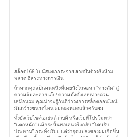
สล็อต168 โบนัสแตกกระจาย สายปั่นตัวจริงห้าม
พลาด อิสระทางการเงิน
ถ้าหากคุณเป็นคนหนึ่งที่เคยนั่งไถจอหา “ทางลัด” สู่
ความล้มละลาย เอ้ย! ความมั่งคั่งแบบทางด่วน
เสมือนผม คุณน่าจะรู้กันดีว่าวงการสล็อตออนไลน์
มันกว้างขนาดไหน ผมลองหมดแล้วครับผม
ทั้งยังเว็บไซต์เอเย่นต์ เว็บผี หรือเว็บที่โปรโมทว่า
“แตกหนัก” แม้กระนั้นพอเล่นจริงกลับ “โดนรับ
ประทาน” กระทั่งเรียบ แต่ว่าจุดแปลงของผมเกิดขึ้น