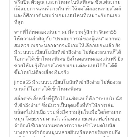
ฟรีสปิน ตัวคูณ และก็โหมดโบนัสพิเศษ ซึ่งแต่ละเกม
ก็มีแบบการเล่นที่ต่างกัน ทำให้ผมได้ลองหลายสไตล์
และก็ศึกษาค้นพบว่าเกมแบบไหนที่เหมาะกับตนเอง
ที่สุด
จากที่ได้ทดลองเล่นมา ผมมีความรู้สึกว่า จินดา55
ให้ความสำคัญกับ “ประสบการณ์ของผู้เล่น” มากพอ
สมควร เพราะนอกจากจะมีเกมให้เลือกเยอะแล้ว ยัง
มีระบบระเบียบโบนัสที่เข้าถึงง่าย ไม่ต้องรอนานก็ได้
โอกาสได้เข้าโหมดพิเศษ ยิ่งในตอนทดลองเล่นฟรี ยิ่ง
ช่วยให้ผมรู้เรื่องกลไกของเกมแต่ละแบบได้ดิบได้ดี
ขึ้นโดยไม่ต้องเสี่ยงเงินจริง
jinda55 มีระบบระเบียบโบนัสที่เข้าถึงง่าย ไม่ต้องรอ
นานก็มีโอกาสได้เข้าโหมดพิเศษ
สล็อต55 สิ่งหนึ่งที่รู้สึกได้แน่ชัดเลยก็คือ “ระบบโบนัส
ที่เข้าถึงง่าย” ซึ่งนับว่าเป็นจุดแข็งที่ทำให้การเล่น
สล็อตไม่น่าเบื่อ รวมทั้งมีความลุ้นในเมื่อใดก็ตามกด
หมุน โดยธรรมดาแล้ว สล็อตหลายแพลตฟอร์มชอบ
จำต้องใช้เวลานานพอควรกว่าจะเข้าโหมดโบนัส
บางคราวจำต้องหมุนหลายสิบหรือหลายร้อยรอบถึง