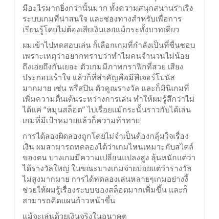
มีอะไรมากยิ่งกว่านั้นมาก ทั้งความสนุกสนานร่าเริง
ระบบเกมที่น่าสนใจ และช่องทางสำหรับเพื่อการ
เรียนรู้โดยไม่ต้องเสียเงินเลยแม้กระทั้งบาทเดียว
ผมเข้าไปทดสอบเล่น ก็เลือกเกมที่กำลังเป็นที่ชื่นชอบ
เพราะเหตุว่าอยากทราบว่าทำไมคนจำนวนไม่น้อย
ถึงเอ่ยถึงกันเยอะ ตัวเกมมีภาพกราฟิกที่สวย เสียง
ประกอบเร้าใจ แล้วก็ที่สำคัญคือมีฟีเจอร์โบนัส
มากมาย เช่น ฟรีสปิน ตัวคูณรางวัล และก็มินิเกมที่
เพิ่มความตื่นเต้นระหว่างการเล่น ทำให้ผมรู้สึกว่าไม่
ได้แค่ “หมุนสล็อต” ไปเรื่อยแม้กระนั้นราวกับได้เล่น
เกมที่มีเป้าหมายแล้วก็ความท้าทาย
การได้ลองผิดลองถูกโดยไม่จำเป็นต้องกลุ้มใจเรื่อง
เงิน ผมสามารถทดลองได้ว่าเกมไหนเหมาะกับสไตล์
ของตน บางเกมมีความเปลี่ยนแปลงสูง ลุ้นหนักแต่ว่า
ได้รางวัลใหญ่ ในขณะบางเกมจ่ายบ่อยแต่ว่ารางวัล
ไม่สูงมากมาย การได้ทดลองเล่นหลายๆเกมอย่างงี้
ช่วยให้ผมรู้เรื่องระบบของสล็อตมากเพิ่มขึ้น และก็
สามารถคิดแผนก้าวหน้าขึ้น
แม้จะเล่นด้วยเงินจริงในอนาคต